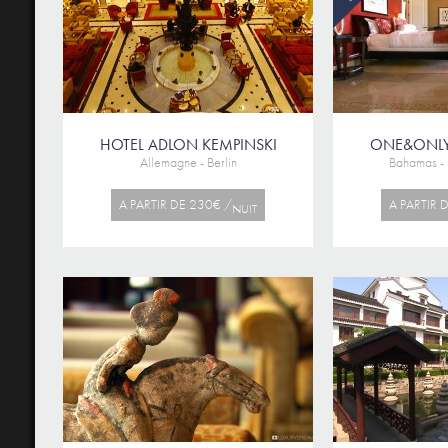
HOTEL ADLON KEMPINSKI
ONE&ONLY
Allemagne - Berlin
Bahamas - 
A PARTIR DE 230€ /
A PARTIR 
NUIT