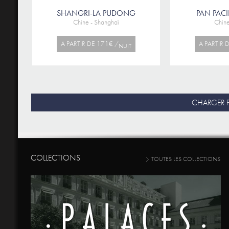
SHANGRI-LA PUDONG
PAN PAC
Chine - Shanghaï
Chine
A PARTIR DE 171€ /
A PARTIR 
NUIT
CHARGER P
COLLECTIONS
TOUTES LES COLLECTIONS