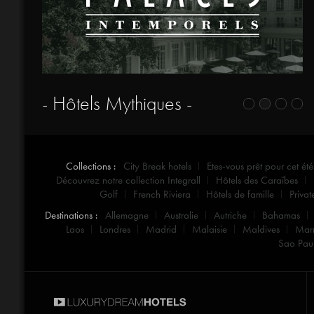
- Hôtels Mythiques -
Collections :
City Break hotels
Etes-vous prêt pour cet été
Découvrez notre collection Integrall
Hôtels des Caraïbes
Golf
French Riviera
Hôtels de famille
Privat
Destinations :
Allemagne
Australie
Autriche
Bahamas
Laos
Londres
Madrid
Malaisie
Maldives
Mar
Sao Pau