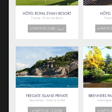
HÔTEL ROYAL EVIAN RESORT
HÔTEL 
France - Evian-Les-Bains
France
A PARTIR DE 238€ /
A PARTIR 
NUIT
FREGATE ISLAND PRIVATE
BRENNERS PA
Seychelles - Victoria Mahé
Allemagne
A PARTIR DE 15,000€
A PARTIR 