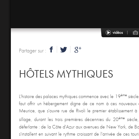
Partager sur :
HÔTELS MYTHIQUES
ème
L'histoire des palaces mythiques commence avec le 19
siècle
faut offrir un hébergement digne de ce nom à ces nouveaux exp
Meurice, que s'ouvre rue de Rivoli le premier établissement à 
ème
sillage, durant les trois premières décennies du 20
siècle,
déferlante : de la Côte d'Azur aux avenues de New York, de B
s'installent en suivant le rythme croissant de l'arrivée de ces touri