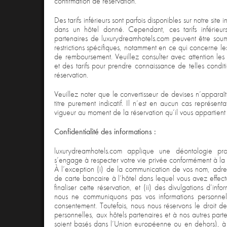
confirmation de réservation.
Des tarifs inférieurs sont parfois disponibles sur notre site 
dans un hôtel donné. Cependant, ces tarifs inférieur
partenaires de luxurydreamhotels.com peuvent être soum
restrictions spécifiques, notamment en ce qui concerne le
de remboursement. Veuillez consulter avec attention les
et des tarifs pour prendre connaissance de telles conditi
réservation.
Veuillez noter que le convertisseur de devises n’apparaît 
titre purement indicatif. Il n’est en aucun cas représen
vigueur au moment de la réservation qu’il vous appartient d
Confidentialité des informations :
luxurydreamhotels.com applique une déontologie prof
s’engage à respecter votre vie privée conformément à la
À l’exception (i) de la communication de vos nom, adr
de carte bancaire à l’hôtel dans lequel vous avez effect
finaliser cette réservation, et (ii) des divulgations d’info
nous ne communiquons pas vos informations personnell
consentement. Toutefois, nous nous réservons le droit de
personnelles, aux hôtels partenaires et à nos autres part
soient basés dans l’Union européenne ou en dehors), à 