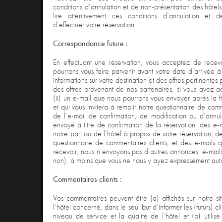
conditions d’annulation et de non-présentation des hôtel
lire attentivement ces conditions d’annulation et d
d’effectuer votre réservation.
Correspondance future :
En effectuant une réservation, vous acceptez de recev
pourrons vous faire parvenir avant votre date d’arrivée à
informations sur votre destination et des offres pertinentes
des offres provenant de nos partenaires, si vous avez a
(ii) un e-mail que nous pourrons vous envoyer après la fi
et qui vous invitera à remplir notre questionnaire de com
de l’e-mail de confirmation, de modification ou d’annul
envoyé à titre de confirmation de la réservation, des e
notre part ou de l’hôtel à propos de votre réservation, des
questionnaire de commentaires clients, et des e-mails
recevoir, nous n’envoyons pas d’autres annonces, e-mails
non), à moins que vous ne nous y ayez expressément auto
Commentaires clients :
Vos commentaires peuvent être (a) affichés sur notre si
l’hôtel concerné, dans le seul but d’informer les (futurs) cl
niveau de service et la qualité de l’hôtel et (b) utilis