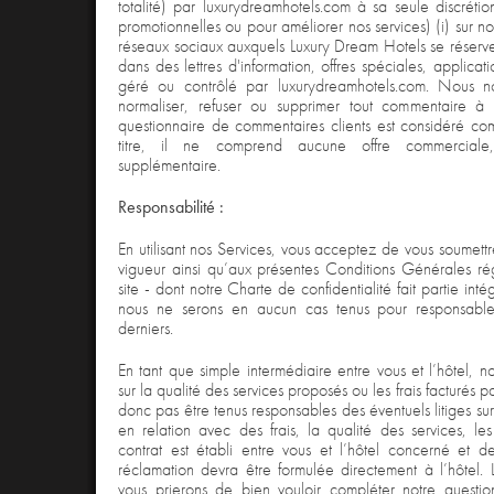
totalité) par luxurydreamhotels.com à sa seule discréti
promotionnelles ou pour améliorer nos services) (i) sur notre
réseaux sociaux auxquels Luxury Dream Hotels se réserve l
dans des lettres d'information, offres spéciales, applicat
géré ou contrôlé par luxurydreamhotels.com. Nous no
normaliser, refuser ou supprimer tout commentaire à n
questionnaire de commentaires clients est considéré c
titre, il ne comprend aucune offre commerciale, 
supplémentaire.
Responsabilité :
En utilisant nos Services, vous acceptez de vous soumettr
vigueur ainsi qu’aux présentes Conditions Générales régis
site - dont notre Charte de confidentialité fait partie int
nous ne serons en aucun cas tenus pour responsabl
derniers.
En tant que simple intermédiaire entre vous et l’hôtel, 
sur la qualité des services proposés ou les frais facturés 
donc pas être tenus responsables des éventuels litiges sur
en relation avec des frais, la qualité des services, les 
contrat est établi entre vous et l’hôtel concerné et de
réclamation devra être formulée directement à l’hôtel. 
vous prierons de bien vouloir compléter notre questio