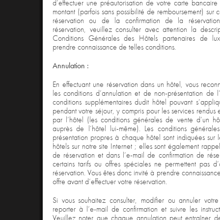
d’effectuer une préautorisation de votre carte bancaire
montant (parfois sans possibilité de remboursement) sur 
réservation ou de la confirmation de la réservation
réservation, veuillez consulter avec attention la descr
Conditions Générales des Hôtels partenaires de lux
prendre connaissance de telles conditions.
Annulation :
En effectuant une réservation dans un hôtel, vous recon
les conditions d’annulation et de non-présentation de l’
conditions supplémentaires dudit hôtel pouvant s’appliq
pendant votre séjour, y compris pour les services rendus 
par l’hôtel (les conditions générales de vente d’un h
auprès de l’hôtel lui-même). Les conditions générale
présentation propres à chaque hôtel sont indiquées sur 
hôtels sur notre site Internet ; elles sont également rap
de réservation et dans l’e-mail de confirmation de rése
certains tarifs ou offres spéciales ne permettent pas d
réservation. Vous êtes donc invité à prendre connaissan
offre avant d’effectuer votre réservation.
Si vous souhaitez consulter, modifier ou annuler votre 
reporter à l’e-mail de confirmation et suivre les instruc
Veuillez noter que chaque annulation peut entraîner d