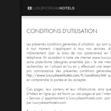
CONDITIONS D'UTILISATION
Les présentes conditions générales d’utilisation, qui sont s
à tout moment, s’appliquent à tous nos services, di
indirectement (par le biais de nos partenaires) en 
téléphone. En accédant à notre site internet www.luxury
autre plate-forme (désignés ensemble par « le site inter
recherches, en l’utilisant et/ou en y effectuant une rése
pris connaissance des présentes conditions générales 
http://www.luxurydreamhotels.com/fr/conditions.html
qui
en comprendre la portée et les accepter.
Ces pages, leur contenu et leur infrastructure, ainsi qu
d’hôtels en ligne qui est fourni sur ces pages et par l’inter
« Service ») appartiennent à luxurydreamhotels.com, sont é
par luxurydreamhotels.com.