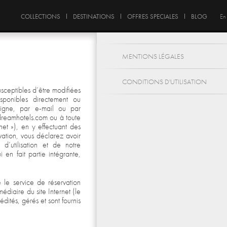
COLLECTIONS
DESTINATIONS
OFFRES SPECIALES
BLOG
En
MENTIONS LÉGALES
CONDITIONS D'UTILISATION
usceptibles d’être modifiées
sponibles directement ou
ligne, par e-mail ou par
dreamhotels.com ou à toute
net »), en y effectuant des
rvation, vous déclarez avoir
d’utilisation et de notre
 en fait partie intégrante,
e le service de réservation
médiaire du site Internet (le
dités, gérés et sont fournis