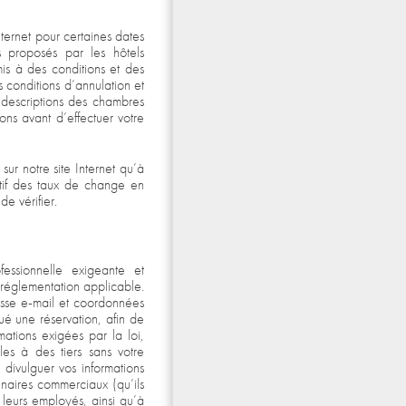
internet pour certaines dates
s proposés par les hôtels
is à des conditions et des
s conditions d’annulation et
 descriptions des chambres
ons avant d’effectuer votre
sur notre site Internet qu’à
tatif des taux de change en
e vérifier.
essionnelle exigeante et
 réglementation applicable.
esse e-mail et coordonnées
ué une réservation, afin de
rmations exigées par la loi,
es à des tiers sans votre
 divulguer vos informations
enaires commerciaux (qu’ils
leurs employés, ainsi qu’à