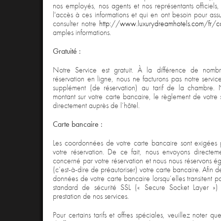
nos employés, nos agents et nos représentants officiels
l'accès à ces informations et qui en ont besoin pour ass
consulter notre
http://www.luxurydreamhotels.com/fr/con
amples informations.
Gratuité :
Notre Service est gratuit. À la différence de nombr
réservation en ligne, nous ne facturons pas notre servi
supplément (de réservation) au tarif de la chambre.
montant sur votre carte bancaire, le règlement de votre 
directement auprès de l’hôtel.
Carte bancaire :
Les coordonnées de votre carte bancaire sont exigées pa
votre réservation. De ce fait, nous envoyons directem
concerné par votre réservation et nous nous réservons éga
(c’est-à-dire de préautoriser) votre carte bancaire. Afin d
données de votre carte bancaire lorsqu’elles transitent pa
standard de sécurité SSL (« Secure Socket Layer »)
prestation de nos services.
Pour certains tarifs et offres spéciales, veuillez noter que