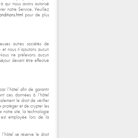
, à qui nous avons autorisé
urer notre Service
.
Veuillez
ditions.html
pour de plus
euses autres sociétés de
ce et nous n’ajoutons aucun
 Nous ne prélevons aucun
séjour devant être effectué
r l’hôtel afin de garantir
ent ces données à l’hôtel
lement le droit de vérifier
e protéger et de crypter les
r notre site, la technologie
 est employée lors de la
 l’hôtel se réserve le droit