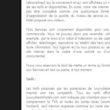
(descriptives) qui le concernent et qui sont affichées sur n
de ses tarifs et disponibilités. En outre, notre site interne
pas être considéré comme une quelconque forme
d’approbation de la qualité, du niveau de service o
hôtel proposé aux visiteurs.
Nos Services sont uniquement disponibles pour une u
commerciale. Vous ne pouvez donc pas revendre, utilise
exemple, par le biais d’un robot d’indexation ou de cap
afficher, télécharger, reproduire ou établir des liens pr
toute information, tout logiciel et/ou tous produits ou se
site internet dans le cadre d’une activité ou d’u
concurrentiel.
Nous nous réservons le droit de mettre un terme au foncti
aux Services en tout ou partie, à tout moment.
Tarifs :
Les tarifs proposés par les partenaires de luxurydrea
internet sont très compétitifs. Tous les tarifs affi
luxurydreamhotels.com sont indiqués par chambre pour to
comprennent la TVA et toutes les autres taxes (soumi
moment), sauf mention expresse contraire sur notre site 