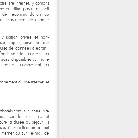
otre site Internet, y compris
t ne constitue pas et ne doit
 de recommandation ou
u du classement de chaque
tilisation privée et non-
r, copier, surveiller (par
tures de données d’écran),
ofonds vers tout contenu ou
rvices disponibles sur notre
n objectif commercial ou
onnement du site internet et
mhotels.com sur notre site
chés sur le site internet
ute la durée du séjour. Ils
ses à modification à tout
internet ou sur l’e-mail de