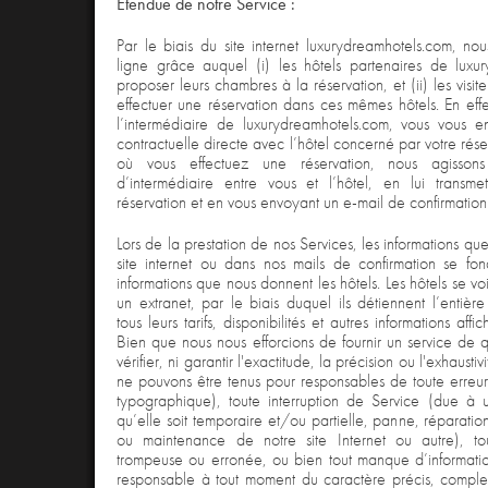
Étendue de notre Service :
Par le biais du site internet luxurydreamhotels.com, nou
ligne grâce auquel (i) les hôtels partenaires de luxu
proposer leurs chambres à la réservation, et (ii) les visite
effectuer une réservation dans ces mêmes hôtels. En eff
l’intermédiaire de luxurydreamhotels.com, vous vous 
contractuelle directe avec l’hôtel concerné par votre rés
où vous effectuez une réservation, nous agisson
d’intermédiaire entre vous et l’hôtel, en lui transme
réservation et en vous envoyant un e-mail de confirmatio
Lors de la prestation de nos Services, les informations q
site internet ou dans nos mails de confirmation se fon
informations que nous donnent les hôtels. Les hôtels se v
un extranet, par le biais duquel ils détiennent l’entière
tous leurs tarifs, disponibilités et autres informations affic
Bien que nous nous efforcions de fournir un service de 
vérifier, ni garantir l'exactitude, la précision ou l'exhausti
ne pouvons être tenus pour responsables de toute erreur
typographique), toute interruption de Service (due à 
qu’elle soit temporaire et/ou partielle, panne, réparatio
ou maintenance de notre site Internet ou autre), tou
trompeuse ou erronée, ou bien tout manque d’informat
responsable à tout moment du caractère précis, complet