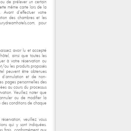
 ou de prélever un certain
cette même carte lors de la
. Avant d’effectuer votre
iption des chambres et les
urydreamhotels.com, pour
naissez avoir lu et accepté
hôtel, ainsi que toutes les
uer à votre réservation ou
et/ou les produits proposés
ôtel peuvent être obtenues
s d’annulation et de non-
les pages personnelles des
pelées au cours du processus
rvation. Veuillez noter que
’annuler ou de modifier la
ce des conditions de chaque
réservation, veuillez vous
tions qui y sont indiquées.
es frais, conformément aux