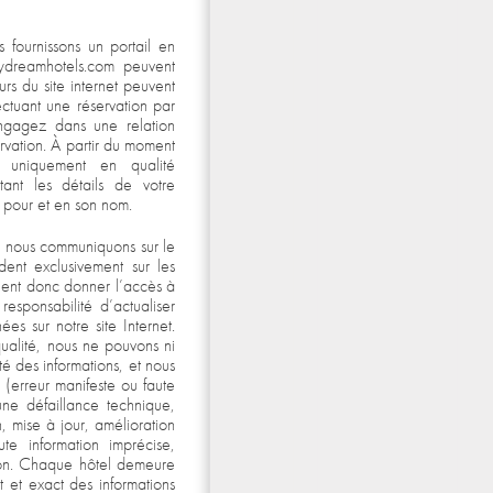
s fournissons un portail en
rydreamhotels.com peuvent
urs du site internet peuvent
ectuant une réservation par
engagez dans une relation
ervation. À partir du moment
s uniquement en qualité
ttant les détails de votre
n pour et en son nom.
ue nous communiquons sur le
dent exclusivement sur les
oient donc donner l’accès à
 responsabilité d’actualiser
hées sur notre site Internet.
qualité, nous ne pouvons ni
vité des informations, et nous
 (erreur manifeste ou faute
une défaillance technique,
n, mise à jour, amélioration
te information imprécise,
ion. Chaque hôtel demeure
 et exact des informations