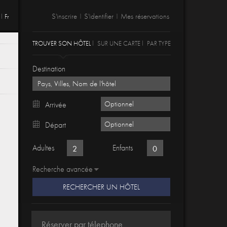
S'inscrire
S'identifier
Mes réservations
Fr
|
|
TROUVER SON HÔTEL
SUR UNE CARTE
PAR TYPE
Destination
Arrivée
Départ
Adultes
Enfants
Recherche avancée
RECHERCHER UN HÔTEL
Réserver par télephone