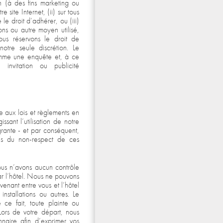
on (à des fins marketing ou
 site Internet, (ii) sur tous
e droit d’adhérer, ou (iii)
ions ou autre moyen utilisé,
us réservons le droit de
otre seule discrétion. Le
omme une enquête et, à ce
invitation ou publicité
e aux lois et règlements en
sant l’utilisation de notre
égrante - et par conséquent,
es du non-respect de ces
nous n’avons aucun contrôle
par l’hôtel. Nous ne pouvons
venant entre vous et l’hôtel
installations ou autres. Le
 ce fait, toute plainte ou
Lors de votre départ, nous
nnaire afin d’exprimer vos