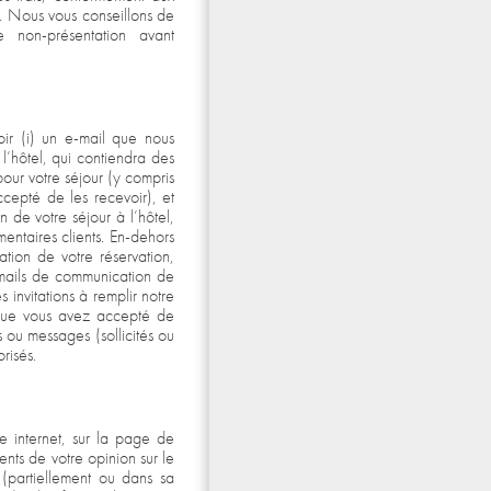
s. Nous vous conseillons de
e non-présentation avant
oir (i) un e-mail que nous
 l’hôtel, qui contiendra des
 pour votre séjour (y compris
ccepté de les recevoir), et
n de votre séjour à l’hôtel,
mentaires clients. En-dehors
ation de votre réservation,
-mails de communication de
 invitations à remplir notre
 que vous avez accepté de
 ou messages (sollicités ou
risés.
te internet, sur la page de
ients de votre opinion sur le
é (partiellement ou dans sa