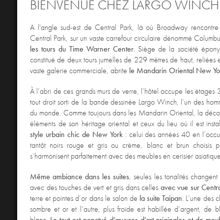
BIENVENUE CHEZ LARGO WINCH
A l'angle sud-est de Central Park, là où Broadway rencontr
Central Park, sur un vaste carrefour circulaire dénommé Columbus
les tours du
Time Warner Center
. Siège de la société épon
constitué de deux tours jumelles de 229 mètres de haut, reliées e
vaste galerie commerciale, abrite
le Mandarin Oriental New Yo
À l’abri de ces grands murs de verre, l’hôtel occupe les étages 
tout droit sorti de la bande dessinée Largo Winch, l’un des homm
du monde. Comme toujours dans les Mandarin Oriental, la décor
éléments de son héritage oriental et ceux du lieu où il est installé
style urbain chic de New York
: celui des années 40 en l’occu
tantôt noirs rouge et gris ou crème, blanc et brun choisis 
s’harmonisent parfaitement avec des meubles en cerisier asiatique
Même ambiance dans les suites
, seules les tonalités changent
avec des touches de vert et gris dans celles
avec vue sur Centr
terre et pointes d’or dans le salon de
la suite Taipan
. L’une des 
sombre et or et l’autre, plus froide est habillée d’argent, de b
blanc.
Le tout est ponctué d’œuvres d’art originales et de meu