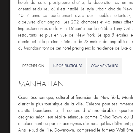
hôtels de cette prestigieuse chaîne, la décoration est un m
oriental et du lieu où il est installé. Le style urbain chic du N
40 s’harmonise parfaitement avec des meubles orientaux,
d’oeuvres d’art original. Les 202 chambres et 46 suites offre
impressionnantes de la ville. Décorée par le célèbre Tony Chi, A
restaurants les plus en vue de New York. Le spa 5 étoiles le 
dernier cri et la piscine intérieure de 23 mètres de long allié au
du Mandarin font de cet hôtel prestigieux la résidence de luxe 
DESCRIPTION
INFOS PRATIQUES
COMMENTAIRES
MANHATTAN
Cœur économique, culturel et financier de New York, Manha
district le plus touristique de la ville.
Célèbre pour ses immenses
activité bourdonnante, il comprend d’
innombrables quartier
désignés selon leur réalité ethnique comme
China Town ou Litt
emplacement ou par les acronymes des rues qui les délimitent 
Ainsi le sud de l’île,
Downtown, comprend le fameux Wall Stre