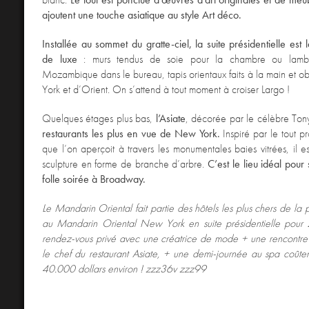
ajoutent une touche asiatique au style Art déco.
Installée au sommet du gratte-ciel, la suite présidentielle est l
de luxe
: murs tendus de soie pour la chambre ou lambr
Mozambique dans le bureau, tapis orientaux faits à la main et o
York et d’Orient. On s’attend à tout moment à croiser Largo !
Quelques étages plus bas,
l’Asiate
, décorée par le célèbre Tony 
restaurants les plus en vue de New York.
Inspiré par le tout p
que l’on aperçoit à travers les monumentales baies vitrées, il 
sculpture en forme de branche d’arbre.
C’est le lieu idéal pou
folle soirée à Broadway.
Le Mandarin Oriental fait partie des hôtels les plus chers de la 
au Mandarin Oriental New York en suite présidentielle pour
rendez-vous privé avec une créatrice de mode + une rencontre
le chef du restaurant Asiate, + une demi-journée au spa coûte
40.000 dollars environ !
zzz36v zzz99