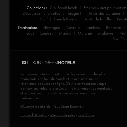
Collections :
City Break hotels
Etes-vous prêt pour cet été
Découvrez notre collection Integrall
Hôtels des Caraïbes
Golf
French Riviera
Hôtels de famille
Privat
Destinations :
Allemagne
Australie
Autriche
Bahamas
Laos
Londres
Madrid
Malaisie
Maldives
Mar
Sao Pau
luxurydreamhotels.com
est un site de présentation des plus
beaux hôtels de luxe du monde et un outil innovant de
réservation de nuitées en ligne. C'est la combinaison unique
d'un contenu vidéo rare et exclusif, d'informations éditorialisées
et réactualisées ainsi qu’une centrale de réservation
performante.
©Luxurydreamhotels - Tous Droits Réservés
Charte d'utilisation
-
Mentions légales
-
Plan du site