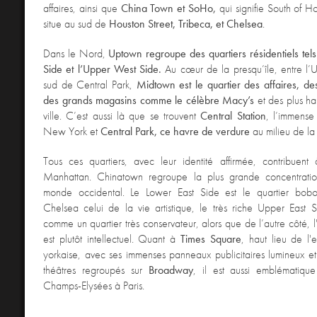
affaires, ainsi que
China Town et SoHo,
qui signifie South of Ho
situe au sud de
Houston Street, Tribeca, et Chelsea
.
Dans le Nord,
Uptown regroupe des quartiers résidentiels tel
Side et l’Upper West Side.
Au cœur de la presqu’île, entre l’
sud de Central Park,
Midtown est le quartier des affaires, de
des grands magasins comme le célèbre Macy’s
et des plus ha
ville. C’est aussi là que se trouvent
Central Station
, l’immense
New York et
Central Park, ce havre de verdure
au milieu de la 
Tous ces quartiers, avec leur identité affirmée, contribuent 
Manhattan. Chinatown regroupe la plus grande concentrati
monde occidental. Le Lower East Side est le quartier bobo
Chelsea celui de la vie artistique, le très riche Upper East 
comme un quartier très conservateur, alors que de l’autre côté,
est plutôt intellectuel. Quant à
Times Square
, haut lieu de l'
yorkaise, avec ses immenses panneaux publicitaires lumineux e
théâtres regroupés sur
Broadway
, il est aussi emblématiqu
Champs-Elysées à Paris.