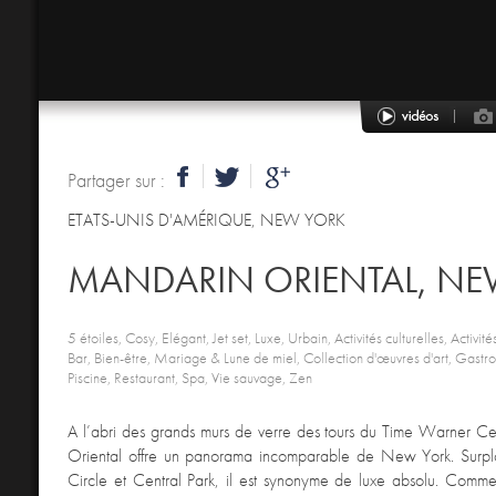
Partager sur :
ETATS-UNIS D'AMÉRIQUE
,
NEW YORK
MANDARIN ORIENTAL, NE
5 étoiles, Cosy, Elégant, Jet set, Luxe, Urbain, Activités culturelles, Activité
Bar, Bien-être, Mariage & Lune de miel, Collection d'œuvres d'art, Gastro
Piscine, Restaurant, Spa, Vie sauvage, Zen
A l’abri des grands murs de verre des tours du Time Warner Ce
Oriental offre un panorama incomparable de New York. Surp
Circle et Central Park, il est synonyme de luxe absolu. Comme