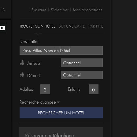
S'inscrire
S'identifier
Mes réservations
Fr
|
|
TROUVER SON HÔTEL
SUR UNE CARTE
PAR TYPE
Destination
Arrivée
Départ
Adultes
Enfants
Recherche avancée
RECHERCHER UN HÔTEL
Réserver par télephone