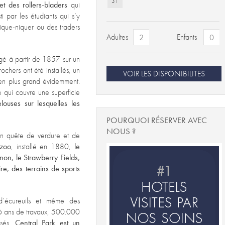
31
et des rollers-bladers
qui
ti par les étudiants qui s’y
 pique-niquer ou des traders
Adultes
Enfants
é à partir de 1857 sur un
ochers ont été installés, un
VOIR LES DISPONIBILITES
 en plus grand évidemment.
e qui couvre une superficie
ouses sur lesquelles les
POURQUOI RÉSERVER AVEC
NOUS ?
en quête de verdure et de
 zoo
, installé en 1880,
le
on, le Strawberry Fields,
re, des terrains de sports
d’écureuils et même des
16 ans de travaux, 500.000
nsés,
Central Park est un