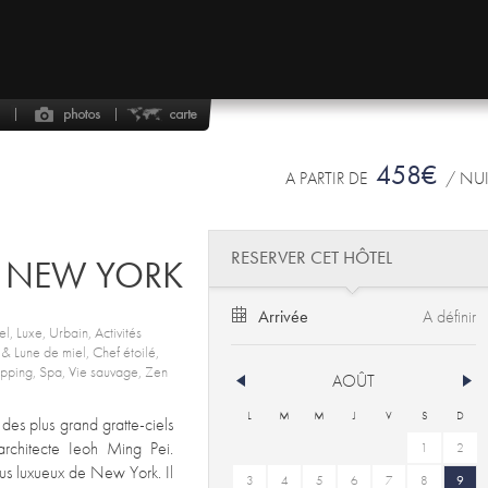
458€
A PARTIR DE
/ NU
RESERVER CET HÔTEL
L NEW YORK
Arrivée
el, Luxe, Urbain, Activités
e & Lune de miel, Chef étoilé,
opping, Spa, Vie sauvage, Zen
AOÛT
L
M
M
J
V
S
D
des plus grand gratte-ciels
architecte Ieoh Ming Pei.
1
2
plus luxueux de New York. Il
3
4
5
6
7
8
9