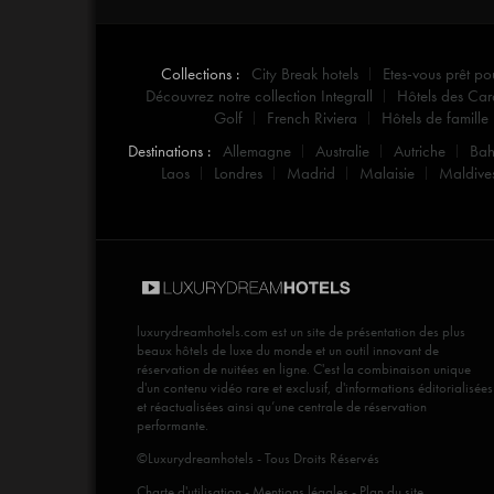
Collections :
City Break hotels
Etes-vous prêt po
Découvrez notre collection Integrall
Hôtels des Car
Golf
French Riviera
Hôtels de famille
Destinations :
Allemagne
Australie
Autriche
Ba
Laos
Londres
Madrid
Malaisie
Maldive
luxurydreamhotels.com
est un site de présentation des plus
beaux hôtels de luxe du monde et un outil innovant de
réservation de nuitées en ligne. C'est la combinaison unique
d'un contenu vidéo rare et exclusif, d'informations éditorialisées
et réactualisées ainsi qu’une centrale de réservation
performante.
©Luxurydreamhotels - Tous Droits Réservés
Charte d'utilisation
-
Mentions légales
-
Plan du site