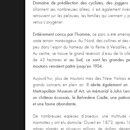
Domaine de prédilection des cyclistes, des joggers 
sillonnent ses nombreuses allées, il est également inves
retrouvent sur les pelouses, les familles qui viennent y
venus s’oxygéner.
Entièrement conçu par l’homme,
ce parc a été aménag
vaste terrain marécageux. Au Nord, des collines et des r
peu dans l’esprit du hameau de la Reine à Versailles,
Au centre, se trouve le grand réservoir d’eau de la vill
de 43 hectares et
au Sud, ce sont les grandes pel
moutons venaient paître jusqu’en 1934.
Aujourd’hui, plus de moutons mais des New Yorkais 
grands concerts en plein air.
Il abrite également un
Metropolitan Museum of Art, un mémorial à John Lenn
un château écossais, le Belvedere Castle, une patinoi
et une faune abondante.
De nombreuses espèces d’oiseaux, une multitude 
marmottes y ont élu domicile. Ouvert en 1873, après 
arbres plantés et plusieurs millions de dollars dépe