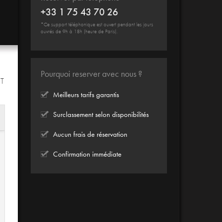
+33 1 75 43 70 26
*Ce support téléphonique est ouvert pendant les jours
ouvrés de 9h à 18h (heure de Paris).
Pourquoi reserver avec nous ?
IT
Meilleurs tarifs garantis
Surclassement selon disponibilités
Aucun frais de réservation
Confirmation immédiate