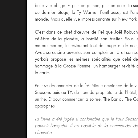
belle vue oblige. Et plus on grimpe, plus on paie.
La su
du dernier étage, la Ty Warner Penthouse, est l'u
monde.
Mais quelle vue impressionnante sur New York 
C’est dans ce chef d’œuvre de Pei que Joël Robucho
célèbre de la planète, a installé son Atelier.
Sous le
marbre marron, le restaurant tout de rouge et de noir
Avec sa cuisine ouverte, son comptoir en U et son sa
yorkais propose les mêmes spécialités que celui de
hommage à la Grosse Pomme,
un hamburger revisité a
la carte.
Pour se déconnecter de la frénétique ambiance de la vi
Seasons puis au TY,
du nom du propriétaire de l’hôtel
un thé. Et pour commencer la soirée,
The Bar
ou
The G
appropriés.
La literie a été jugée si confortable que le Four Seaso
pouvoir l'acquérir. Il est possible de la commander d
chaussée.