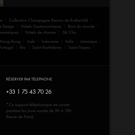
re
Collection Champagne Barons de Rothschild
s Design
Hôtels Gastronomiques
Bout du monde
omantiques
Hôtels de charme
Ski Chic
Hong-Kong
Inde
Indonesie
Italie
Jamaique
Portugal
Rio
Saint-Barthélemy
Saint-Tropez
m
RÉSERVER PAR TÉLEPHONE
+33 1 75 43 70 26
*Ce support téléphonique est ouvert
pendant les jours ouvrés de 9h à 18h
(heure de Paris).