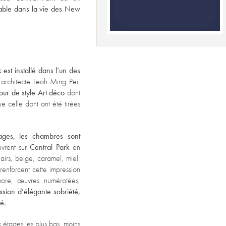
nable dans la vie des New
st installé dans l’un des
rchitecte Leoh Ming Pei,
our de style Art déco
dont
e celle dont ont été tirées
ages, les chambres sont
vrent sur
Central Park
en
lairs, beige, caramel, miel,
enforcent cette impression
more, œuvres numérotées,
ssion d’élégante sobriété,
ré.
 étages les plus bas, moins