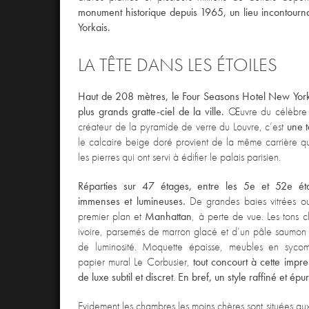
monument historique depuis 1965, un lieu incontour
Yorkais.
LA TÊTE DANS LES ÉTOILES
Haut de 208 mètres, le Four Seasons Hotel New York e
plus grands gratte-ciel de la ville.
Œuvre du célèbre a
créateur de la pyramide de verre du Louvre, c’est
une t
le calcaire beige doré provient de la même carrière qu
les pierres qui ont servi à édifier le palais parisien.
Réparties sur 47 étages, entre les 5e et 52e ét
immenses et lumineuses.
De grandes baies vitrées ou
premier plan et
Manhattan
, à perte de vue. Les tons c
ivoire, parsemés de marron glacé et d’un pâle saumon r
de luminosité. Moquette épaisse, meubles en syco
papier mural Le Corbusier,
tout concourt à cette impre
de luxe subtil et discret
.
En bref, un style raffiné et épu
Evidement les chambres les moins chères sont situées aux