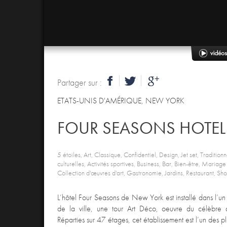
Partager sur :
ETATS-UNIS D'AMÉRIQUE
,
NEW YORK
FOUR SEASONS HOTE
5 étoiles, Art, Classique, Confidentiel, Design, Jet set, Traditionn
culturelles, Activités sportives, Business, Bar, Bien-être, Mariag
Collection d'œuvres d'art, Gastronomie, Jardins, Restaurant, Sh
L’hôtel Four Seasons de New York est installé dans l’un 
de la ville, une tour Art Déco, oeuvre du célèbre 
Réparties sur 47 étages, cet établissement est l’un des 