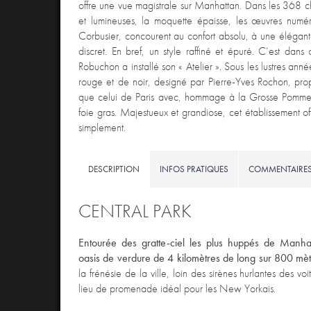
offre une vue magistrale sur Manhattan. Dans les 368 c
et lumineuses, la moquette épaisse, les œuvres numér
Corbusier, concourent au confort absolu, à une élégante 
discret. En bref, un style raffiné et épuré. C’est dan
Robuchon a installé son « Atelier ». Sous les lustres anné
rouge et de noir, designé par Pierre-Yves Rochon, pro
que celui de Paris avec, hommage à la Grosse Pomme,
foie gras. Majestueux et grandiose, cet établissement offr
simplement.
DESCRIPTION
INFOS PRATIQUES
COMMENTAIRE
CENTRAL PARK
Entourée des gratte-ciel les plus huppés de Manhat
oasis de verdure de 4 kilomètres de long sur 800 mèt
la frénésie de la ville, loin des sirènes hurlantes des vo
lieu de promenade idéal pour les New Yorkais.