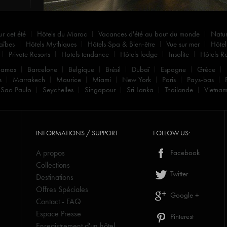
ur cet été
Hôtels du Maroc
Vacances d'été au bout du monde
Natu
aïbes
Hôtels Mythiques
Hôtels Spa & Bien-être
Vue sur mer
Hôtel
Private Resorts
Hotels tendance
Hôtels lodge
Insolite
Hôtels R
hamas
Barcelone
Belgique
Brésil
Dubaï
Espagne
Grèce
s
Marrakech
Maurice
Miami
New York
Paris
Pays-bas
Sao Paulo
Seychelles
Singapour
Sri Lanka
Thailande
Vietna
INFORMATIONS / SUPPORT
FOLLOW US:
A propos
Facebook
Collections
Twitter
Destinations
Offres Spéciales
Google +
Contact - FAQ
Espace Presse
Pinterest
Enregistrement d'un hôtel