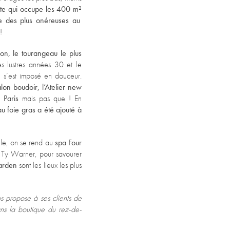
ite qui occupe les 400
m²
ne des plus onéreuses au
!
n, le tourangeau le plus
s lustres années 30 et le
, s’est imposé en douceur.
lon boudoir, l’Atelier new
 Paris
mais pas que ! En
u foie gras a été ajouté à
lle, on se rend au
spa Four
, Ty Warner, pour savourer
arden
sont les lieux les plus
ns propose à ses clients de
ans la boutique du rez-de-