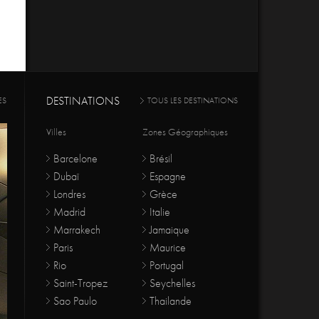
DESTINATIONS
ES
TOUS LES DESTINATIONS
Villes
Zones Géographiques
Barcelone
Brésil
Dubaï
Espagne
Londres
Grèce
Madrid
Italie
Marrakech
Jamaique
Paris
Maurice
Rio
Portugal
Saint-Tropez
Seychelles
Sao Paulo
Thailande