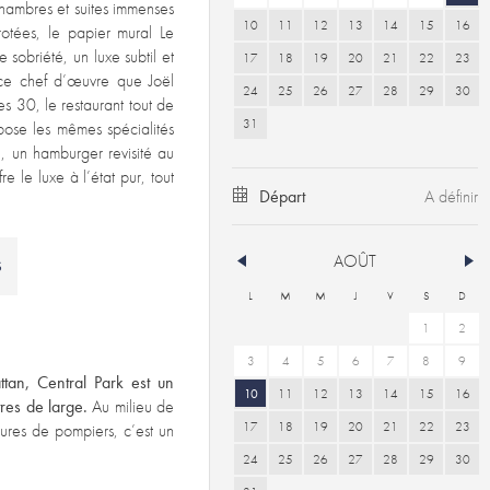
hambres et suites immenses
10
11
12
13
14
15
16
otées, le papier mural Le
sobriété, un luxe subtil et
17
18
19
20
21
22
23
s ce chef d’œuvre que Joël
24
25
26
27
28
29
30
es 30, le restaurant tout de
31
pose les mêmes spécialités
 un hamburger revisité au
e le luxe à l’état pur, tout
Départ
AOÛT
S
L
M
M
J
V
S
D
1
2
3
4
5
6
7
8
9
tan, Central Park est un
10
11
12
13
14
15
16
res de large.
Au milieu de
17
18
19
20
21
22
23
itures de pompiers, c’est un
24
25
26
27
28
29
30