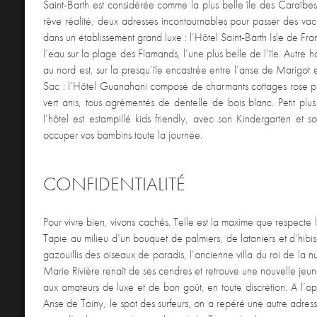
Saint-Barth est considérée comme la plus belle île des Caraïbes
rêve réalité, deux adresses incontournables pour passer des vac
dans un établissement grand luxe : l’Hôtel Saint-Barth Isle de Fra
l’eau sur la plage des Flamands, l’une plus belle de l’île. Autre h
au nord est, sur la presqu’île encastrée entre l’anse de Marigot 
Sac : l’Hôtel Guanahani composé de charmants cottages rose piv
vert anis, tous agrémentés de dentelle de bois blanc. Petit plus 
l’hôtel est estampillé kids friendly, avec son Kindergarten et s
occuper vos bambins toute la journée.
CONFIDENTIALITÉ
Pour vivre bien, vivons cachés. Telle est la maxime que respecte l
Tapie au milieu d’un bouquet de palmiers, de lataniers et d’hibi
gazouillis des oiseaux de paradis, l’ancienne villa du roi de la n
Marie Rivière renaît de ses cendres et retrouve une nouvelle jeune
aux amateurs de luxe et de bon goût, en toute discrétion. A l’op
Anse de Toiny, le spot des surfeurs, on a repéré une autre adres