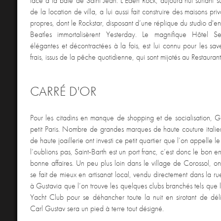
face à la baie de Saint Jean. L’Eden Rock, aujourd’hui surfant 
de la location de villa, a lui aussi fait construire des maisons priv
propres, dont le Rockstar, disposant d’une réplique du studio d'en
Beatles immortalisèrent Yesterday. Le magnifique Hôtel S
élégantes et décontractées à la fois, est lui connu pour les save
frais, issus de la pêche quotidienne, qui sont mijotés au Restauran
CARRÉ D'OR
Pour les citadins en manque de shopping et de socialisation, Gu
petit Paris. Nombre de grandes marques de haute couture italien
de haute joaillerie ont investi ce petit quartier que l’on appelle l
l’oublions pas, Saint-Barth est un port franc, c’est donc le bon e
bonne affaires. Un peu plus loin dans le village de Corossol, on
se fait de mieux en artisanat local, vendu directement dans la r
à Gustavia que l’on trouve les quelques clubs branchés tels que 
Yacht Club pour se déhancher toute la nuit en sirotant de délic
Carl Gustav sera un pied à terre tout désigné.