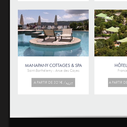
MANAPANY COTTAGES & SPA
HÔTEL
Saint-Barthélemy - Anse des Cayes
France
A PARTIR DE 321€ /
A PARTIR D
NUIT