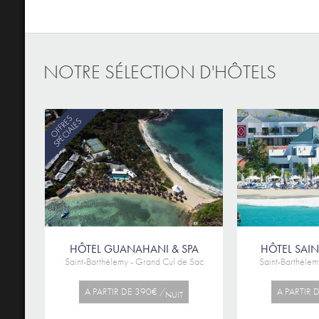
NOTRE SÉLECTION D'HÔTELS
OFFRES
SPECIALES
HÔTEL GUANAHANI & SPA
HÔTEL SAINT
Saint-Barthélemy - Grand Cul de Sac
Saint-Barthélem
A PARTIR DE 390€ /
A PARTIR 
NUIT