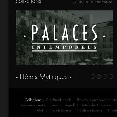
COLLECTIONS
TOUTES LES COLLECTIONS
- Hôtels Mythiques -
Collections :
City Break hotels
Etes-vous prêt pour cet été
Découvrez notre collection Integrall
Hôtels des Caraïbes
Golf
French Riviera
Hôtels de famille
Privat