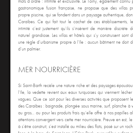
mots d’ordre : intimité et exclusivité. Le Toiny, également connu 
gastronomique fusion française, ne propose que des villas pr
propre piscine, qui se fondent dans un paysage authentique, don
Caraïbes. Ce qui fait tout le cachet de ces établissements, l
intimité c’est justement qu’ils s’insèrent de manière discrète 
naturel grandiose. Les villas et hôtels qui s’y construisent sont d’
une règle d’urbanisme propre à l’île : aucun bâtiment ne doit d
d’un palmier.
MER NOURRICIÈRE
Si Saint-Barth recèle une nature riche et des paysages époustou
l’île, la vedette revient aux eaux turquoises qui viennent léche
vagues. Que ce soit pour les diverses activités que proposent l
des Caraïbes : baignade, plongée sous marine, surf, planche à vo
au gros… ou pour les produits frais qu’elle offre à nos papilles a
attentions convergent vers cette mer nourricière. Preuve en est, l
à s’être construit, s’est installé au milieu des flots, posé sur un roc