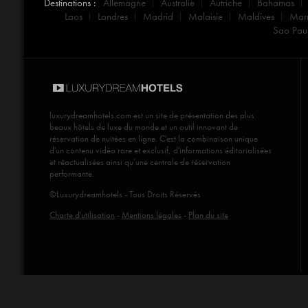
Destinations :
Allemagne
Australie
Autriche
Bahamas
Laos
Londres
Madrid
Malaisie
Maldives
Mar
Sao Pau
luxurydreamhotels.com
est un site de présentation des plus
beaux hôtels de luxe du monde et un outil innovant de
réservation de nuitées en ligne. C'est la combinaison unique
d'un contenu vidéo rare et exclusif, d'informations éditorialisées
et réactualisées ainsi qu’une centrale de réservation
performante.
©Luxurydreamhotels - Tous Droits Réservés
Charte d'utilisation
-
Mentions légales
-
Plan du site