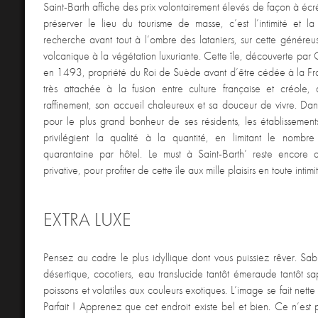
Saint-Barth affiche des prix volontairement élevés de façon à écré
préserver le lieu du tourisme de masse, c’est l’intimité et la
recherche avant tout à l’ombre des lataniers, sur cette généreu
volcanique à la végétation luxuriante. Cette île, découverte pa
en 1493, propriété du Roi de Suède avant d’être cédée à la F
très attachée à la fusion entre culture française et créole, 
raffinement, son accueil chaleureux et sa douceur de vivre. Dan
pour le plus grand bonheur de ses résidents, les établissements 
privilégient la qualité à la quantité, en limitant le nombr
quarantaine par hôtel. Le must à Saint-Barth’ reste encore 
privative, pour profiter de cette île aux mille plaisirs en toute intimi
EXTRA LUXE
Pensez au cadre le plus idyllique dont vous puissiez rêver. Sab
désertique, cocotiers, eau translucide tantôt émeraude tantôt s
poissons et volatiles aux couleurs exotiques. L’image se fait nette
Parfait ! Apprenez que cet endroit existe bel et bien. Ce n’est