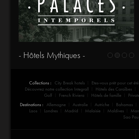
- Hôtels Mythiques -
Collections :
City Break hotels
Etes-vous prêt pour cet été
Découvrez notre collection Integrall
Hôtels des Caraïbes
Golf
French Riviera
Hôtels de famille
Privat
Destinations :
Allemagne
Australie
Autriche
Bahamas
Laos
Londres
Madrid
Malaisie
Maldives
Mar
Sao Pau