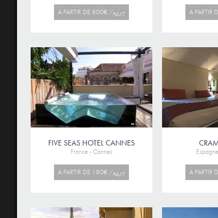
A PARTIR DE 800€ /
A PARTIR 
NUIT
FIVE SEAS HOTEL CANNES
CRAM
France - Cannes
Espagne
A PARTIR DE 180€ /
A PARTIR 
NUIT