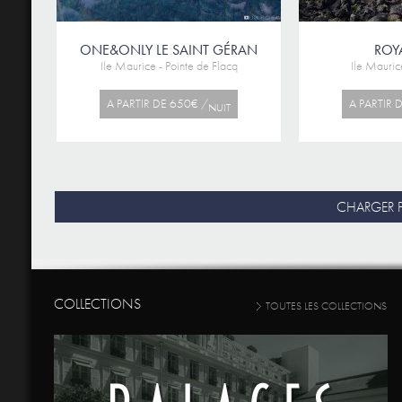
ONE&ONLY LE SAINT GÉRAN
ROY
Ile Maurice - Pointe de Flacq
Ile Mauric
A PARTIR DE 650€ /
A PARTIR 
NUIT
CHARGER P
COLLECTIONS
TOUTES LES COLLECTIONS