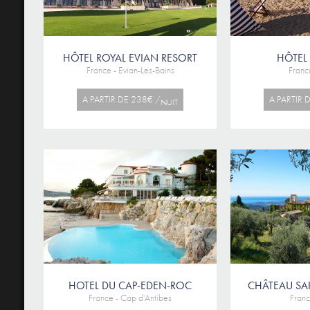
HÔTEL ROYAL EVIAN RESORT
HÔTEL 
France - Evian-Les-Bains
France
A PARTIR DE 238€ /
A PARTIR 
NUIT
HOTEL DU CAP-EDEN-ROC
CHÂTEAU SAI
France - Cap d'Antibes
Franc