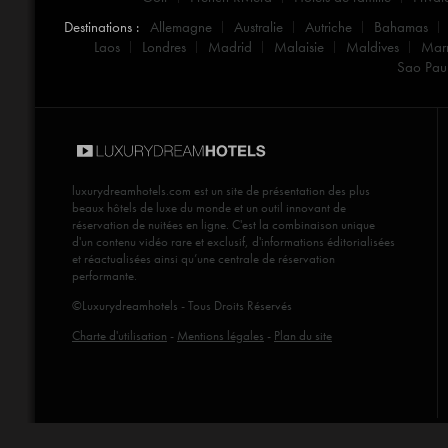
Destinations :
Allemagne
Australie
Autriche
Bahamas
Laos
Londres
Madrid
Malaisie
Maldives
Mar
Sao Pau
luxurydreamhotels.com
est un site de présentation des plus
beaux hôtels de luxe du monde et un outil innovant de
réservation de nuitées en ligne. C'est la combinaison unique
d'un contenu vidéo rare et exclusif, d'informations éditorialisées
et réactualisées ainsi qu’une centrale de réservation
performante.
©Luxurydreamhotels - Tous Droits Réservés
Charte d'utilisation
-
Mentions légales
-
Plan du site