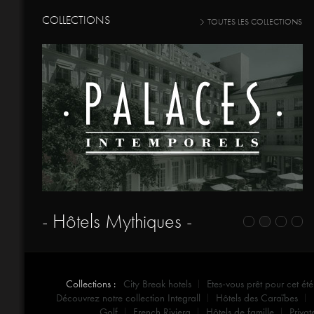
COLLECTIONS
TOUTES LES COLLECTIONS
- Hôtels Mythiques -
Collections :
City Break hotels
Etes-vous prêt pour cet été
Découvrez notre collection Integrall
Hôtels des Caraïbes
Golf
French Riviera
Hôtels de famille
Privat