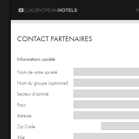
C
CONTACT PARTENAIRES
Informations société
Nom de votre société
Nom du groupe (optionnel)
Secteur d’activité
Pays
Adresse
Zip Code
Ville