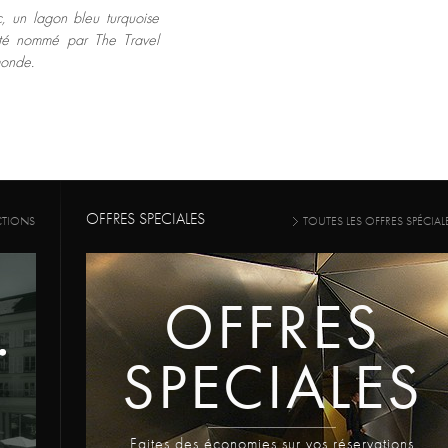
, un lagon bleu turquoise
été nommé par The Travel
monde.
OFFRES SPECIALES
CTIONS
TOUTES LES OFFRES SPÉCIAL
OFFRES
SPECIALES
Faites des économies sur vos réservations