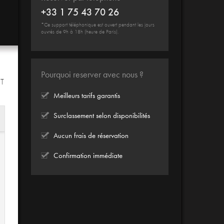
+33 1 75 43 70 26
*Ce support téléphonique est ouvert pendant les jours
ouvrés de 9h à 18h (heure de Paris).
Pourquoi reserver avec nous ?
IT
Meilleurs tarifs garantis
Surclassement selon disponibilités
Aucun frais de réservation
Confirmation immédiate