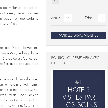
31
re
qui mélange la tradition
Barthélemy
séduit par
ses
Adultes
Enfants
rs pastels et
une certaine
t ses hôtels.
VOIR LES DISPONIBILITES
tée par l’hôtel,
la vue est
Cul-de-Sac, le long d’une
POURQUOI RÉSERVER AVEC
rière de corail. Conçu par
NOUS ?
meublées avec beaucoup de
’ensemble du mobilier des
 ont un
jardin privatif, ainsi
ur de la mer et la piscine.
res villas sont situées
de un petit salon séparé et
our les yeux rivés sur une