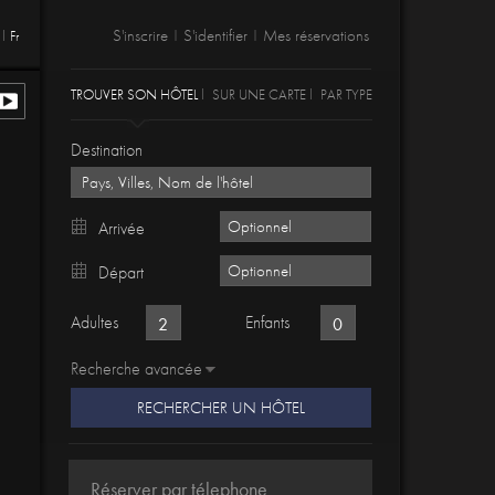
S'inscrire
S'identifier
Mes réservations
Fr
|
|
TROUVER SON HÔTEL
SUR UNE CARTE
PAR TYPE
Destination
Arrivée
Départ
Adultes
Enfants
Recherche avancée
RECHERCHER UN HÔTEL
Réserver par télephone