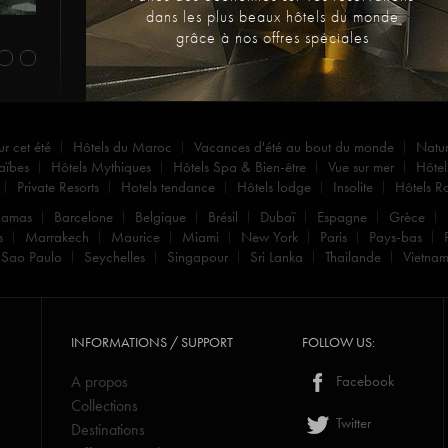
dans les plus beaux hôtels du monde
grâce à nos offres spéciales
ur cet été
Hôtels du Maroc
Vacances d'été au bout du monde
Natu
aïbes
Hôtels Mythiques
Hôtels Spa & Bien-être
Vue sur mer
Hôtel
Private Resorts
Hotels tendance
Hôtels lodge
Insolite
Hôtels R
hamas
Barcelone
Belgique
Brésil
Dubaï
Espagne
Grèce
s
Marrakech
Maurice
Miami
New York
Paris
Pays-bas
Sao Paulo
Seychelles
Singapour
Sri Lanka
Thailande
Vietna
INFORMATIONS / SUPPORT
FOLLOW US:
A propos
Facebook
Collections
Twitter
Destinations