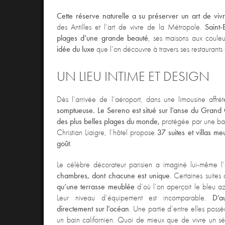
Cette réserve naturelle a su préserver un art de viv
des Antilles et l’art de vivre de la Métropole.
Saint-
plages d’une grande beauté
, ses maisons aux couleu
idée du luxe
que l’on découvre à travers ses restaurants e
UN LIEU INTIME ET DESIGN
Dès l’arrivée de l’aéroport, dans une limousine affré
somptueuse. Le Sereno est situé sur l’anse du Grand 
des plus belles plages du monde,
protégée par une bar
Christian Liaigre, l’hôtel propose
37 suites et villas 
goût
.
Le célèbre décorateur parisien a imaginé lui-même l
chambres, dont chacune est unique
. Certaines suites
qu’une terrasse meublée
d’où l’on aperçoit le bleu az
Leur niveau d’équipement est incomparable.
D’aut
directement sur l’océan
. Une partie d’entre elles possè
un bain californien. Quoi de mieux que de vivre un séj