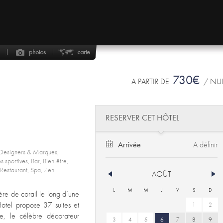
730€
A PARTIR DE
/ NU
RESERVER CET HÔTEL
Arrivée
, Designers & Marques,
s sportives, Bar, Bien-être,
 Restaurant, Spa, Zen
AOÛT
L
M
M
J
V
S
D
re de corail le long d’une
otel propose 37 suites et
1
2
gre, le célèbre décorateur
3
4
5
6
7
8
9