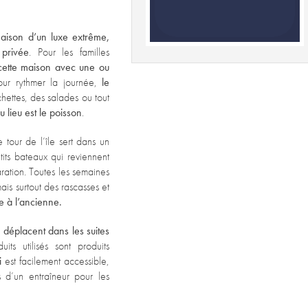
aison d’un luxe extrême,
 privée
. Pour les familles
cette maison avec une ou
our rythmer la journée,
le
ettes, des salades ou tout
 lieu est le poisson
.
e tour de l’île sert dans un
its bateaux qui reviennent
aration. Toutes les semaines
ais surtout des rascasses et
e à l’ancienne.
déplacent dans les suites
its utilisés sont produits
i
est facilement accessible,
 d’un entraîneur pour les