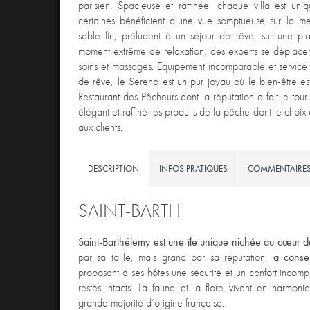
parisien. Spacieuse et raffinée, chaque villa est uniq
certaines bénéficient d’une vue somptueuse sur la me
sable fin, préludent à un séjour de rêve, sur une pl
moment extrême de relaxation, des experts se déplacent 
soins et massages. Equipement incomparable et servic
de rêve, le Sereno est un pur joyau où le bien-être es
Restaurant des Pêcheurs dont la réputation a fait le tour
élégant et raffiné les produits de la pêche dont le choix 
aux clients.
DESCRIPTION
INFOS PRATIQUES
COMMENTAIRE
SAINT-BARTH
Saint-Barthélemy est une île unique nichée au cœur d
par sa taille, mais grand par sa réputation,
a conser
proposant à ses hôtes une sécurité et un confort incom
restés intacts. La faune et la flore vivent en harmo
grande majorité d’origine française.