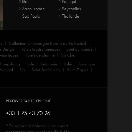
Rio
Portugal
Saint-Tropez
Seychelles
Sao Paulo
Thailande
re
Collection Champagne Barons de Rothschild
s Design
Hôtels Gastronomiques
Bout du monde
omantiques
Hôtels de charme
Ski Chic
Hong-Kong
Inde
Indonesie
Italie
Jamaique
Portugal
Rio
Saint-Barthélemy
Saint-Tropez
m
RÉSERVER PAR TÉLEPHONE
+33 1 75 43 70 26
*Ce support téléphonique est ouvert
pendant les jours ouvrés de 9h à 18h