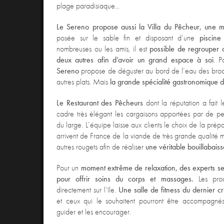
plage paradisiaque...
Le Sereno propose aussi la
Villa du Pêcheur, une m
posée sur le sable fin et disposant d’une
piscine
nombreuses ou les amis, il est
possible de regrouper 
deux autres afin d’avoir un grand espace à soi
. P
Sereno
propose de déguster au bord de l’eau des broch
autres plats. Mais
la grande spécialité gastronomique du
Le Restaurant des Pêcheurs
dont la réputation a fait l
cadre très élégant les cargaisons apportées par de pet
du large. L’équipe laisse aux clients le choix de la prép
arrivent de France de la viande de très grande qualité m
autres rougets afin de réaliser
une véritable bouillabaiss
Pour un
moment extrême de relaxation, des experts se 
pour offrir soins du corps et massages.
Les produ
directement sur l’île.
Une salle de fitness du dernier cr
et ceux qui le souhaitent pourront être accompagnés
guider et les encourager.