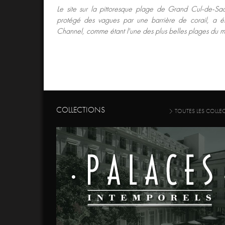
Le site sur la pittoresque plage de Grand Cul-de-Sac
protégé des vagues par une barrière de corail, a 
Channel, comme étant l'une des plus belles plages du 
COLLECTIONS
TOUTES LES COLLE