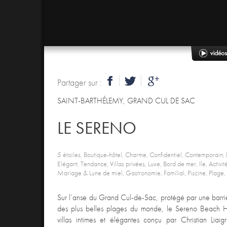
Partager sur :
SAINT-BARTHÉLEMY
,
GRAND CUL DE SAC
LE SERENO
5 étoiles, Boutique-hôtel, Charme, Confidentiel, Contemporain
Elégant, Tendance, Villas privées, Luxe, Bord de mer, Ile, Activité
Mariage & Lune de miel, Gastronomie, Familial, Piscine, Plage,
Sur l’anse du Grand Cul-de-Sac, protégé par une barriè
des plus belles plages du monde, le Sereno Beach H
villas intimes et élégantes conçu par Christian Liai