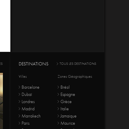
DESTINATIONS
ES
TOUS LES DESTINATIONS
Villes
Zones Géographiques
Barcelone
Brésil
Dubaï
Espagne
Londres
Grèce
Madrid
Italie
Marrakech
Jamaique
Paris
Maurice