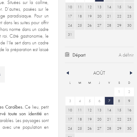
ue. Situées sur la colline,
10
11
12
13
14
15
16
r. D’autres, posées sur le
age paradisiaque. Pour un
17
18
19
20
21
22
23
dans les suites pour offrir
24
25
26
27
28
29
30
e hors norme dans un cadre
31
t roi. Côté gastronomie, le
 de l’île sert dans un cadre
de la préparation est laissé
Départ
AOÛT
S
L
M
M
J
V
S
D
1
2
3
4
5
6
7
8
9
es Caraïbes.
Ce lieu, petit
10
11
12
13
14
15
16
vé toute son identité
en
17
18
19
20
21
22
23
parables. Les paysages sont
nie avec une population en
24
25
26
27
28
29
30