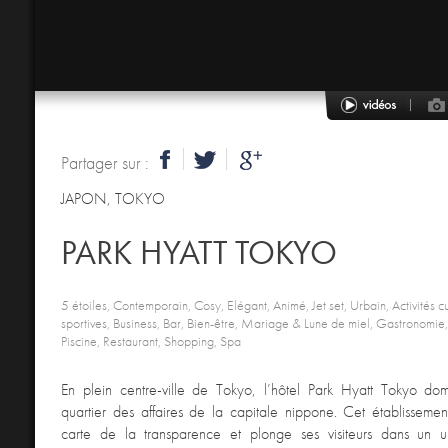
Partager sur :
JAPON
,
TOKYO
PARK HYATT TOKYO
5 étoiles, Contemporain, Cosy, Elégant, Animé, Jet set, Urbain, Activités cul
sportives, Business, Bar, Bien-être, Mariage & Lune de miel, Gastronomie, 
Piscine, Restaurant, Shopping, Spa
En plein centre-ville de Tokyo, l’hôtel Park Hyatt Tokyo do
quartier des affaires de la capitale nippone. Cet établisseme
carte de la transparence et plonge ses visiteurs dans un uni