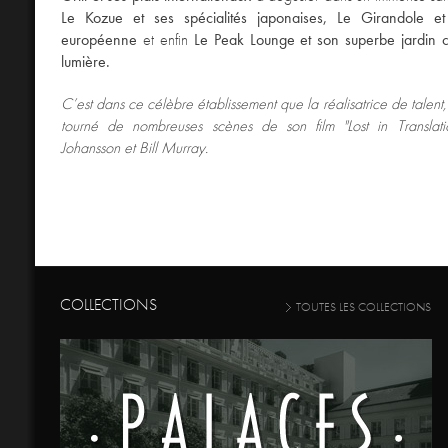
Le Kozue et ses spécialités japonaises, Le Girandole et
européenne
et enfin
Le Peak Lounge et son superbe jardin c
lumière.
C’est dans ce célèbre établissement que la réalisatrice de talent
tourné de nombreuses scènes de son film "Lost in Translati
Johansson et Bill Murray.
COLLECTIONS
TOUTES LES COLLECTIONS