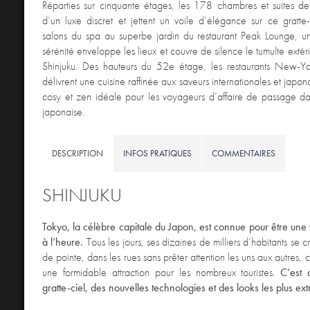
Réparties sur cinquante étages, les 178 chambres et suites de l
d’un luxe discret et jettent un voile d’élégance sur ce gratte-
salons du spa au superbe jardin du restaurant Peak Lounge, 
sérénité enveloppe les lieux et couvre de silence le tumulte extér
Shinjuku. Des hauteurs du 52e étage, les restaurants New-Yo
délivrent une cuisine raffinée aux saveurs internationales et japo
cosy et zen idéale pour les voyageurs d’affaire de passage d
japonaise.
DESCRIPTION
INFOS PRATIQUES
COMMENTAIRES
SHINJUKU
Tokyo, la célèbre capitale du Japon, est connue pour être une 
à l’heure.
Tous les jours, ses dizaines de milliers d’habitants se c
de pointe, dans les rues sans prêter attention les uns aux autres, c
une formidable attraction pour les nombreux touristes.
C’est 
gratte-ciel, des nouvelles technologies et des looks les plus ex