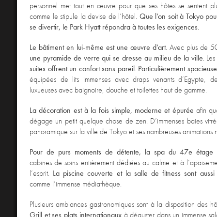
personnel met tout en œuvre pour que ses hôtes se sentent pl
comme le stipule la devise de l’hôtel.
Que l’on soit à Tokyo pou
se divertir, le Park Hyatt répondra à toutes les exigences
.
Le bâtiment en lui-même est une œuvre d’art
. Avec plus de 50
une pyramide de verre qui se dresse au milieu de la ville
. Le
suites offrent un confort sans pareil
.
Particulièrement spacieuse
équipées de lits immenses avec draps venants d’Egypte, de
luxueuses avec baignoire, douche et toilettes haut de gamme.
La décoration est à la fois simple, moderne et épurée
afin qu
dégage un petit quelque chose de zen. D’immenses baies vitrée
panoramique sur la ville de Tokyo et ses nombreuses animations n
Pour de purs moments de détente, la spa du 47e étage
cabines de soins entièrement dédiées au calme et à l’apaiseme
l’esprit.
La piscine couverte et la salle de fitness sont aussi
comme l’immense médiathèque.
Plusieurs ambiances gastronomiques sont à la disposition des h
Grill et ses plats internationaux
à déguster dans un immense sa