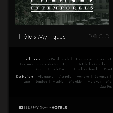
- Hôtels Mythiques -
Collections :
City Break hotels
Etes-vous prêt pour cet été
Découvrez notre collection Integrall
Hôtels des Caraïbes
Golf
French Riviera
Hôtels de famille
Privat
Destinations :
Allemagne
Australie
Autriche
Bahamas
Laos
Londres
Madrid
Malaisie
Maldives
Mar
Sao Pau