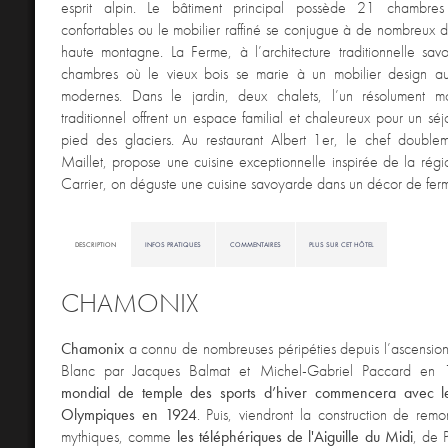
esprit alpin. Le bâtiment principal possède 21 chambres
confortables ou le mobilier raffiné se conjugue à de nombreux dé
haute montagne. La Ferme, à l’architecture traditionnelle sav
chambres où le vieux bois se marie à un mobilier design au
modernes. Dans le jardin, deux chalets, l’un résolument m
traditionnel offrent un espace familial et chaleureux pour un séj
pied des glaciers. Au restaurant Albert 1er, le chef doubleme
Maillet, propose une cuisine exceptionnelle inspirée de la rég
Carrier, on déguste une cuisine savoyarde dans un décor de fer
DESCRIPTION
INFOS PRATIQUES
COMMENTAIRES
PLUS SUR CET HÔTEL
CHAMONIX
Chamonix
a connu de nombreuses péripéties depuis l’ascension
Blanc par Jacques Balmat et Michel-Gabriel Paccard e
mondial de temple des sports d’hiver commencera avec l
Olympiques en 1924
. Puis, viendront la construction de re
mythiques, comme
les
téléphériques de l'Aiguille du Midi
, de 