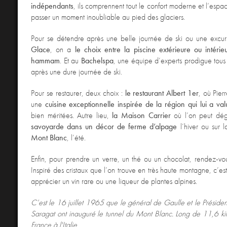
indépendants
, ils comprennent tout le confort moderne et l’esp
passer un moment inoubliable au pied des glaciers.
Pour se détendre après une belle journée de ski ou une excu
Glace
, on a
le choix entre la piscine extérieure ou intéri
hammam
. Et au
Bachelspa
, une équipe d’experts prodigue tous 
après une dure journée de ski.
Pour se restaurer, deux choix :
le restaurant Albert 1er
, où Pier
une
cuisine exceptionnelle inspirée de la région qui lui a val
bien méritées. Autre lieu,
la Maison Carrier
où l’on peut dé
savoyarde dans un décor de ferme d’alpage
l’hiver ou sur l
Mont Blanc
, l’été.
Enfin, pour prendre un verre, un thé ou un chocolat, rendez-v
Inspiré des cristaux que l’on trouve en très haute montagne, c’est
apprécier un vin rare ou une liqueur de plantes alpines.
C’est le 16 juillet 1965
que le général de Gaulle et le Présiden
Saragat ont inauguré le tunnel du Mont Blanc. Long de 11,6 kilom
France à l'Italie.