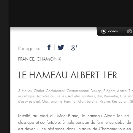
Partager sur :
FRANCE
,
CHAMONIX
LE HAMEAU ALBERT 1ER
5 étoiles, Châlet, Confidentiel, Contemporain, Design, Elégant, Animé, Tra
Montagne, Activités culturelles, Activités sportives, Bar, Bien-être, Chef éto
d'œuvres d'art, Gastronomie, Familial, Golf, Jardins, Piscine, Restaurant, 
Installé au pied du Mont-Blanc, le hameau Albert Ier est 
classique et confortable. Simple pension de famille au début du 2
est devenu une référence dans l’histoire de Chamonix tout en 