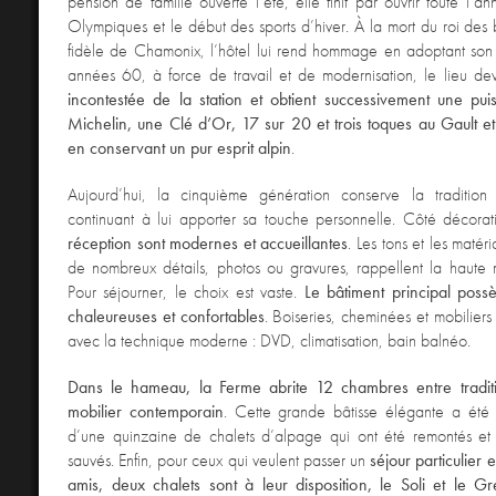
pension de famille ouverte l’été, elle finit par ouvrir toute l’a
Olympiques et le début des sports d’hiver. À la mort du roi des 
fidèle de Chamonix, l’hôtel lui rend hommage en adoptant son 
années 60, à force de travail et de modernisation, le lieu de
incontestée de la station et obtient successivement une pui
Michelin, une Clé d’Or, 17 sur 20 et trois toques au Gault et
en conservant un pur esprit alpin
.
Aujourd’hui, la cinquième génération conserve la tradition 
continuant à lui apporter sa touche personnelle. Côté décora
réception sont modernes et accueillantes
. Les tons et les matér
de nombreux détails, photos ou gravures, rappellent la haute
Pour séjourner, le choix est vaste.
Le bâtiment principal pos
chaleureuses et confortables
. Boiseries, cheminées et mobiliers 
avec la technique moderne : DVD, climatisation, bain balnéo.
Dans le hameau, la Ferme abrite 12 chambres entre tradit
mobilier contemporain
. Cette grande bâtisse élégante a été c
d’une quinzaine de chalets d’alpage qui ont été remontés et
sauvés. Enfin, pour ceux qui veulent passer un
séjour particulier 
amis, deux chalets sont à leur disposition, le Soli et le G