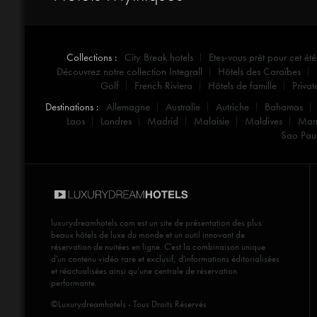
Collections :
City Break hotels
Etes-vous prêt pour cet été
Découvrez notre collection Integrall
Hôtels des Caraïbes
Golf
French Riviera
Hôtels de famille
Privat
Destinations :
Allemagne
Australie
Autriche
Bahamas
Laos
Londres
Madrid
Malaisie
Maldives
Mar
Sao Pau
luxurydreamhotels.com
est un site de présentation des plus
beaux hôtels de luxe du monde et un outil innovant de
réservation de nuitées en ligne. C'est la combinaison unique
d'un contenu vidéo rare et exclusif, d'informations éditorialisées
et réactualisées ainsi qu’une centrale de réservation
performante.
©Luxurydreamhotels - Tous Droits Réservés