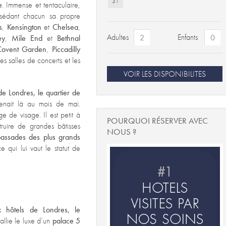
31
e
. Immense et tentaculaire,
ssédant chacun sa propre
s
,
Kensington
et
Chelsea
,
Adultes
Enfants
ey
,
Mile End
et
Bethnal
Covent Garden
,
Piccadilly
les salles de concerts et les
VOIR LES DISPONIBILITES
e Londres, le quartier de
enait là au mois de mai.
e de visage. Il est petit à
POURQUOI RÉSERVER AVEC
struire de grandes bâtisses
NOUS ?
bassades des plus grands
ce qui lui vaut le statut de
 hôtels de Londres, le
llie le luxe d’un
palace 5