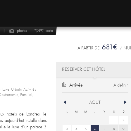
681€
A PARTIR DE
/ NU
RESERVER CET HÔTEL
Arrivée
, Luxe, Urbain, Activités
Gastronomie, Familial,
AOÛT
L
M
M
J
V
S
D
ux hôtels de Londres, le
t aujourd’hui installé dans
1
2
allie le luxe d’un palace 5
3
4
5
6
7
8
9