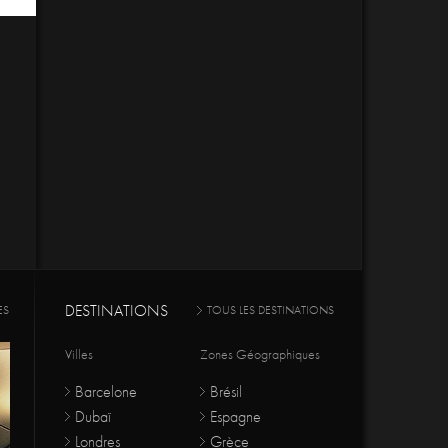
DESTINATIONS
ES
TOUS LES DESTINATIONS
Villes
Zones Géographiques
Barcelone
Brésil
Dubaï
Espagne
Londres
Grèce