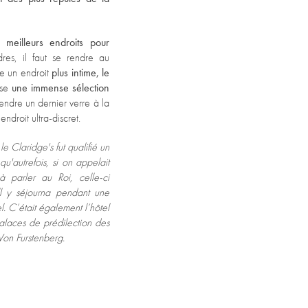
eilleurs endroits pour
dres, il faut se rendre au
he un endroit
plus intime, le
ose
une immense sélection
endre un dernier verre à la
ndroit ultra-discret.
 Claridge's fut qualifié un
u'autrefois, si on appelait
 parler au Roi, celle-ci
l y séjourna pendant une
l. C’était également l’hôtel
alaces de prédilection des
on Furstenberg.