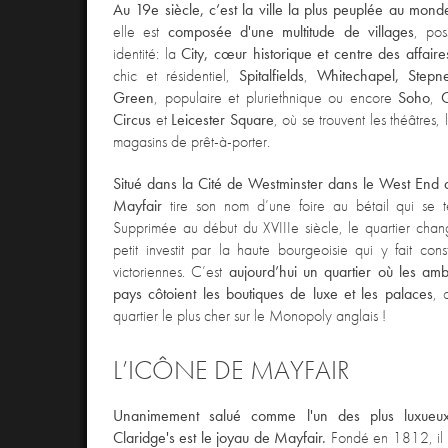
Au 19e siècle, c’est la ville la plus peuplée au mond
elle est
composée d'une multitude de villages
, po
identité: la
City, cœur historique et centre des affaire
chic et résidentiel,
Spitalfields
,
Whitechapel
,
Stepn
Green
, populaire et pluriethnique ou encore
Soho
,
Circus
et
Leicester Square
, où se trouvent les théâtres, 
magasins de prêt-à-porter.
Situé dans la Cité de Westminster dans le West End d
Mayfair
tire son nom d’une foire au bétail qui se t
Supprimée au début du XVIIIe siècle, le quartier chang
petit investit par la haute bourgeoisie qui y fait con
victoriennes. C’est
aujourd’hui un quartier où les am
pays côtoient les boutiques de luxe et les palaces
, 
quartier le plus cher sur le Monopoly anglais !
L’ICÔNE DE MAYFAIR
Unanimement salué comme l'un des plus luxueux
Claridge's est le joyau de Mayfair.
Fondé en 1812, il a