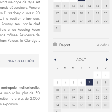
Savant mélange de style Art
10
11
12
13
14
15
16
 grands décorateurs. Venere
 Furstenberg a investi 20
17
18
19
20
21
22
23
t la tradition britannique.
24
25
26
27
28
29
30
 Ramsay, tenu par le chef
31
apitale et au Reading Room
enne raffinée. Résidence de
gham Palace, le Claridge’s
Départ
AOÛT
S
PLUS SUR CET HÔTEL
L
M
M
J
V
S
D
1
2
3
4
5
6
7
8
9
étropole multiculturelle.
10
11
12
13
14
15
16
lle aujourd’hui plus de 50
17
18
19
20
21
22
23
Fondée il y a plus de 2.000
son expansion.
24
25
26
27
28
29
30