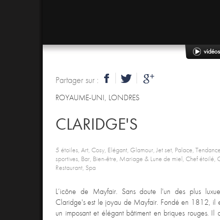
Partager sur :
ROYAUME-UNI
,
LONDRES
CLARIDGE'S
5 étoiles, Art, Cosy, Elégant, Glamour, Jet set, Palace, Tendance
sportives, Bar, Bien-être, Mariage & Lune de miel, Chef étoilé, 
Restaurant, Spa
L’icône de Mayfair. Sans doute l'un des plus luxue
Claridge's est le joyau de Mayfair. Fondé en 1812, il es
un imposant et élégant bâtiment en briques rouges. Il 