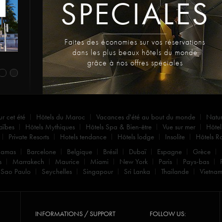
SPECIALES
Faites des économies sur vos réservations
dans les plus beaux hôtels du monde
grâce à nos offres spéciales
ur cet été
Hôtels du Maroc
Vacances d'été au bout du monde
Natu
aïbes
Hôtels Mythiques
Hôtels Spa & Bien-être
Vue sur mer
Hôtel
Private Resorts
Hotels tendance
Hôtels lodge
Insolite
Hôtels R
hamas
Barcelone
Belgique
Brésil
Dubaï
Espagne
Grèce
s
Marrakech
Maurice
Miami
New York
Paris
Pays-bas
Sao Paulo
Seychelles
Singapour
Sri Lanka
Thailande
Vietna
INFORMATIONS / SUPPORT
FOLLOW US: