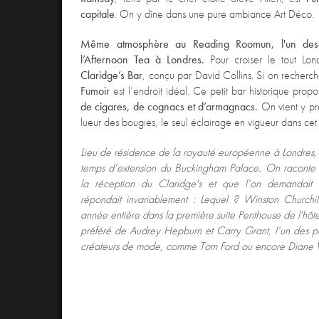
capitale
. On y dîne dans une pure ambiance Art Déco.
Même atmosphère au Reading Roomun, l'un des m
l’Afternoon Tea à Londres
.
Pour croiser le tout Lon
Claridge’s Bar
, conçu par David Collins. Si on recherc
Fumoir
est l’endroit idéal. Ce petit bar historique prop
de cigares, de cognacs et d’armagnacs.
On vient y pr
lueur des bougies, le seul éclairage en vigueur dans cet e
Lieu de résidence de la royauté européenne à Londres, le
temps d’extension du Buckingham Palace
.
On raconte q
la réception du Claridge's et que l’on demandait à
répondait invariablement : Lequel ?
Winston Churchil
année entière dans la première suite Penthouse de l'hôte
préféré de
Audrey Hepburn et Carry Grant
, l’un
des p
créateurs de mode, comme Tom Ford ou encore Diane V