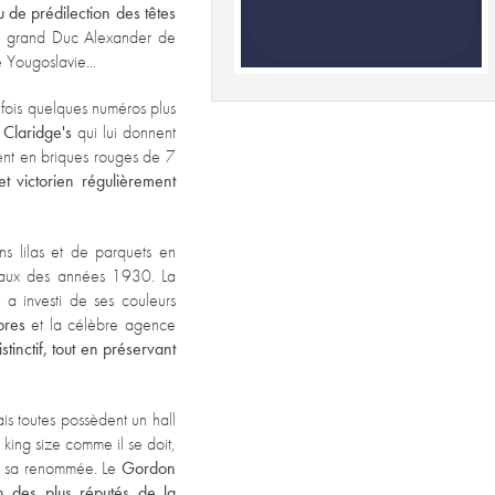
u de prédilection des têtes
s du grand Duc Alexander de
e Yougoslavie...
e fois quelques numéros plus
s
Claridge's
qui lui donnent
ent en briques rouges de 7
t victorien régulièrement
ns lilas et de parquets en
inaux des années 1930. La
a investi de ses couleurs
res
et la célèbre agence
stinctif, tout en préservant
s toutes possèdent un hall
, king size comme il se doit,
de sa renommée. Le
Gordon
un des plus réputés de la