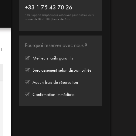
+33 1 75 43 70 26
*Ce support téléphonique est ouvert pendant les jours
ouvrés de 9h à 18h (heure de Paris).
Pourquoi reserver avec nous ?
IT
Meilleurs tarifs garantis
Surclassement selon disponibilités
Aucun frais de réservation
Confirmation immédiate