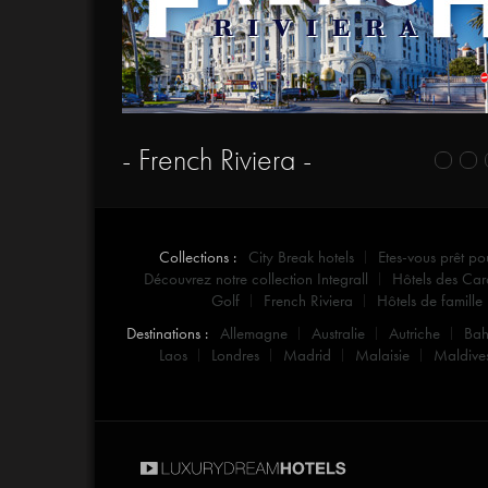
- French Riviera -
Collections :
City Break hotels
Etes-vous prêt po
Découvrez notre collection Integrall
Hôtels des Car
Golf
French Riviera
Hôtels de famille
Destinations :
Allemagne
Australie
Autriche
Ba
Laos
Londres
Madrid
Malaisie
Maldive