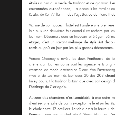
étoiles
à plus d’un siècle de tradition et de glamour
.
Lie
couronnées européennes
, il a accueilli les famille
Russie, du Roi William III des Pays Bas ou de Pierre II d
Victime de son succès, l’hôtel est transféré une premièr
loin puis une deuxième fois quand il est racheté par le
leur nom. Désormais dans un imposant et élégant bâtim
étages, c’est
un savant mélange de style Art déco e
remis au goût du jour par les plus grands décorateurs.
Venere Greeney a revêtu les
deux Penthouse
, de to
chêne clair tout en conservant les agencements orig
créatrice de mode américaine Diane Von Furstenberg 
vives et de ses imprimés iconiques 20 des
203 chamb
Linley poursuit la tradition britannique avec son
design di
l’héritage du Claridge's.
Aucune des chambres n’est semblable à une autre
mai
d’entrée, une salle de bains exceptionnelle et sur les lits
le choix entre 12 oreillers
. La table est à la hauteur 
Ramsay
, tenu par le chef étoilé Steve Allen, est
l’