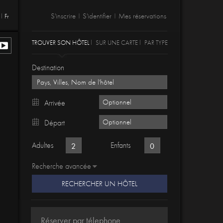
S'inscrire
S'identifier
Mes réservations
Fr
|
|
TROUVER SON HÔTEL
SUR UNE CARTE
PAR TYPE
Destination
Arrivée
Départ
Adultes
Enfants
Recherche avancée
RECHERCHER UN HÔTEL
Réserver par télephone