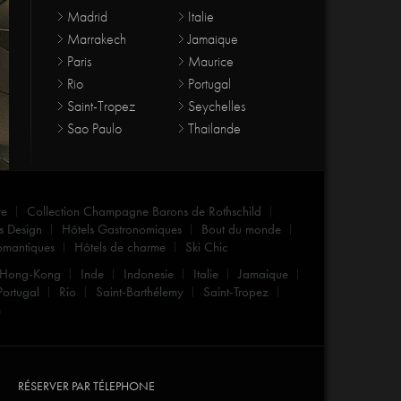
Madrid
Italie
Marrakech
Jamaique
Paris
Maurice
Rio
Portugal
Saint-Tropez
Seychelles
Sao Paulo
Thailande
re
Collection Champagne Barons de Rothschild
s Design
Hôtels Gastronomiques
Bout du monde
omantiques
Hôtels de charme
Ski Chic
Hong-Kong
Inde
Indonesie
Italie
Jamaique
Portugal
Rio
Saint-Barthélemy
Saint-Tropez
m
RÉSERVER PAR TÉLEPHONE