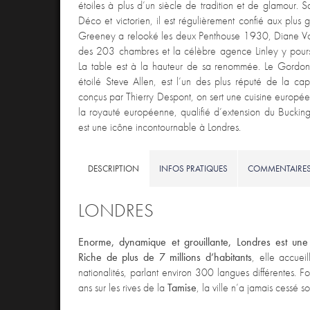
étoiles à plus d’un siècle de tradition et de glamour. 
Déco et victorien, il est régulièrement confié aux plus
Greeney a relooké les deux Penthouse 1930, Diane Von
des 203 chambres et la célèbre agence Linley y poursui
La table est à la hauteur de sa renommée. Le Gordon
étoilé Steve Allen, est l’un des plus réputé de la c
conçus par Thierry Despont, on sert une cuisine europé
la royauté européenne, qualifié d’extension du Buckin
est une icône incontournable à Londres.
DESCRIPTION
INFOS PRATIQUES
COMMENTAIRE
LONDRES
Enorme, dynamique et grouillante, Londres est une m
Riche de plus de 7 millions d’habitants
, elle accuei
nationalités, parlant environ 300 langues différentes. 
ans sur les rives de la
Tamise
, la ville n’a jamais cessé 