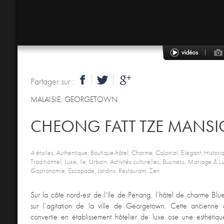
Partager sur :
MALAISIE
,
GEORGETOWN
CHEONG FATT TZE MANS
4 étoiles, Authentique, Boutique-hôtel, Charme, Colonial, Elégant, Histor
Traditionnel, Luxe, Ile, Urbain, Activités culturelles, Business, Mariage & L
Gastronomie, Escapade, Jardins, Restaurant, Zen
Sur la côte nord-est de l’île de Penang, l’hôtel de charme Bl
sur l’agitation de la ville de Georgetown. Cette ancienne
convertie en établissement hôtelier de luxe ose une esthéti