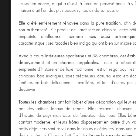
un sou en poche, et qui a réussi, à force de persévérance, à y fa
maison était l’un des plus beaux symboles de sa réussite.
Elle a été entièrement rénovée dans la pure tradition, afin d
son authenticité.
Pur produit de l’architecture chinoise, cette bâ
empreinte d’
influence indienne mais aussi britannique
caractéristique : ses façades bleu indigo qui ont bien sûr inspiré 
Avec 5 cours intérieures spacieuses et 38 chambres, cet établ
dépaysement et un charme inégalables.
Toute la décorati
empreinte d’histoire et de luxe traditionnel, est un régal pour les
chinoises, bois exotiques, soies précieuses, dorures, escaliers éco
fenêtres en bois délicatement travaillées, et tant d’autres petits
découvrir !
Toutes les chambres ont fait l’objet d’une décoration qui leur e
par des artistes locaux de renom. Elles retracent chacune
d’histoire du pays mais aussi du fondateur des lieux.
Elles béné
confort moderne, et leurs hôtes disposeront en outre d’un vale
petits déjeuners sont servis dans les cours extérieures, dans une
shui si chère à Cheong Fatt Tze.
La légende raconte même 