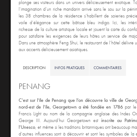
plonge ses visiteurs dans un univers délicieusement exotique. Tou
l’imagination d’un riche mandarin arrivé sans le sou sur la pénin
les 38 chambres de la résidence s’habillent de soieries précie
voile d’élégance sur cette bâtisse bleu indigo. Ici, les intér
richesse de la culture artistique locale et jouent la carte du con
pour satisfaire les exigences de leurs hôtes un service de majo
Dans une atmosphère Feng Shui, le restaurant de l’hôtel délivre u
aux accents délicieusement asiatiques.
DESCRIPTION
INFOS PRATIQUES
COMMENTAIRES
PENANG
C’est sur l’île de Penang que l’on découvre la ville de Geor
nord-est de l’île, Georgetown a été fondée en 1786
par le 
Francis Light au nom de la compagnie anglaise des Indes Ori
George III. Aujourd’hui Georgetown est
inscrite au Patri
l’Unesco
, et même si les traditions britanniques ont beaucoup ma
d’autres influences sont à découvrir et sont les symboles de la