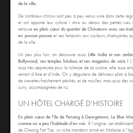
de la ville.
De nombreux chinois sont peu à peu venus vivre dans cette rég
et ont apporté leur culture ! Ainsi au détour des petites rues 
retrouve
en plein cœur du quartier de Chinatown avec ses trad
en pousse-pousse
et ses lampions aux couleurs chatoyantes qu
de la ville.
Un peu plus loin, on découvre aussi
Little India et son amb
Bollywood, ses temples hindous et ses magasins de saris !
L’
aussi très appréciée pour la richesse de sa cuisine, elle aussi e
venant d’Asie et d’Inde. On y dégustera de délicieux plats à b
de crevettes fraichement pêchés, et de nouilles, mais aussi des v
curry, accompagnées de riz.
UN HÔTEL CHARGÉ D’HISTOIRE
En plein cœur de l’île de Penang à Georgetown, Le Blue Man
comme on a peu l’habitude d’en voir.
À l’origine, cet établissem
de Cheong Fatt Tze, un riche mandarin arrivé en Malaisie à l’â