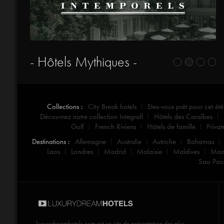
- Hôtels Mythiques -
Collections :
City Break hotels
Etes-vous prêt pour cet été
Découvrez notre collection Integrall
Hôtels des Caraïbes
Golf
French Riviera
Hôtels de famille
Privat
Destinations :
Allemagne
Australie
Autriche
Bahamas
Laos
Londres
Madrid
Malaisie
Maldives
Mar
Sao Pau
luxurydreamhotels.com
est un site de présentation des plus