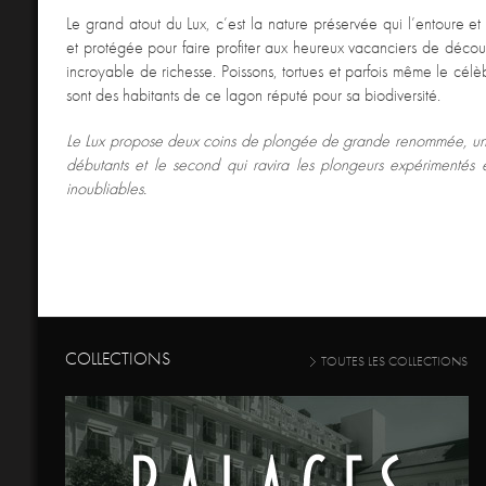
Le grand atout du Lux, c’est la nature préservée qui l’entoure et
et protégée pour faire profiter aux heureux vacanciers de décou
incroyable de richesse. Poissons, tortues et parfois même le célè
sont des habitants de ce lagon réputé pour sa biodiversité.
Le Lux propose deux coins de plongée de grande renommée, un
débutants et le second qui ravira les plongeurs expérimentés 
inoubliables.
COLLECTIONS
TOUTES LES COLLECTIONS