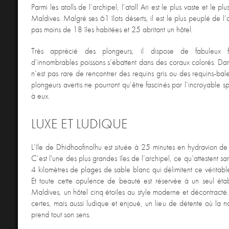
Parmi les atolls de l’archipel, l’atoll Ari est le plus vaste et le pl
Maldives. Malgré ses 61 îlots déserts, il est le plus peuplé de l
pas moins de 18 îles habitées et 25 abritant un hôtel.
Très apprécié des plongeurs, il dispose de fabuleux 
d’innombrables poissons s’ébattent dans des coraux colorés. Dans 
n’est pas rare de rencontrer des requins gris ou des requins-bal
plongeurs avertis ne pourront qu’être fascinés par l’incroyable sp
à eux.
LUXE ET LUDIQUE
L’île de Dhidhoofinolhu est située à 25 minutes en hydravion de
C’est l'une des plus grandes îles de l’archipel, ce qu’attestent s
4 kilomètres de plages de sable blanc qui délimitent ce véritable
Et toute cette opulence de beauté est réservée à un seul étab
Maldives, un hôtel cinq étoiles au style moderne et décontracté.
certes, mais aussi ludique et enjoué, un lieu de détente où la 
prend tout son sens.