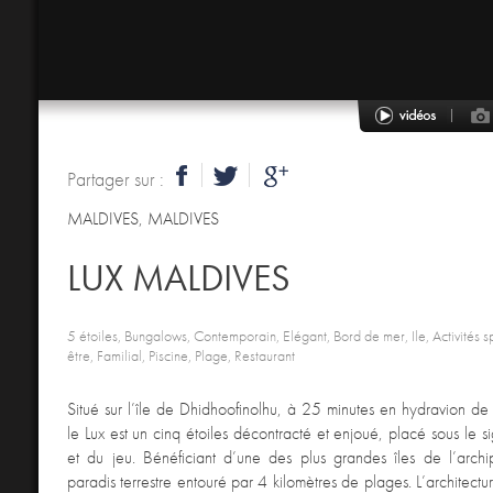
Partager sur :
MALDIVES
,
MALDIVES
LUX MALDIVES
5 étoiles, Bungalows, Contemporain, Elégant, Bord de mer, Ile, Activités sp
être, Familial, Piscine, Plage, Restaurant
Situé sur l’île de Dhidhoofinolhu, à 25 minutes en hydravion de
le Lux est un cinq étoiles décontracté et enjoué, placé sous le s
et du jeu. Bénéficiant d’une des plus grandes îles de l’archi
paradis terrestre entouré par 4 kilomètres de plages. L’architectu