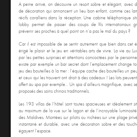
A peine arrivé, on découvre un resort sobre et élégant, avec d
de décoration qui annoncent un lieu bon enfant, comme ces lam
récifs coralliens dans la réception. Une cabine téléphonique sit
lobby permet de passer des coups de fils internationaux gr
prévenir ses proches à quel point on n’a pas le mal du pays ?
Car il est impossible de se sentir autrement que bien dans cet é
érigé le plaisir et le jeu en véritables arts de vivre. La vie au Lu
par les petites surprises et attentions concoctées par le personnel 
existe par exemple un bar secret dont l’emplacement change tou
jeu des bouteilles à la mer : l’équipe cache des bouteilles un peu 
et ceux qui les trouvent ont droit à des cadeaux ! Les lots peuvent
offert au spa par exemple… Un spa d’ailleurs magnifique, avec ses
proposés des soins chinois traditionnels.
Les 193 villas de l’hôtel sont toutes spacieuses et idéalement si
au maximum de la vue sur le lagon et de l’incroyable luminosité o
des Maldives. Montées sur pilotis ou nichées sur une plage privée
instantané et durable, avec une décoration sobre et des touch
égayent l’espace.