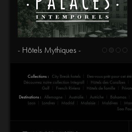
- Hôtels Mythiques -
Collections :
City Break hotels
Etes-vous prêt pour cet été
Découvrez notre collection Integrall
Hôtels des Caraïbes
Golf
French Riviera
Hôtels de famille
Privat
Destinations :
Allemagne
Australie
Autriche
Bahamas
Laos
Londres
Madrid
Malaisie
Maldives
Mar
Sao Pau