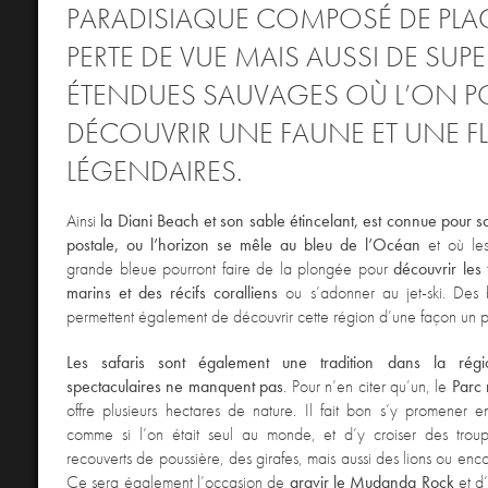
PARADISIAQUE COMPOSÉ DE PLA
PERTE DE VUE MAIS AUSSI DE SUP
ÉTENDUES SAUVAGES OÙ L’ON P
DÉCOUVRIR UNE FAUNE ET UNE F
LÉGENDAIRES.
Ainsi
la Diani Beach et son sable étincelant, est connue pour 
postale, ou l’horizon se mêle au bleu de l’Océan
et où le
grande bleue pourront faire de la plongée pour
découvrir les
marins et des récifs coralliens
ou s’adonner au jet-ski. Des
permettent également de découvrir cette région d’une façon un pe
Les safaris sont également une tradition dans la régio
spectaculaires ne manquent pas
. Pour n’en citer qu’un, le
Parc 
offre plusieurs hectares de nature. Il fait bon s’y promener en 
comme si l’on était seul au monde, et d’y croiser des trou
recouverts de poussière, des girafes, mais aussi des lions ou enc
Ce sera également l’occasion de
gravir le Mudanda Rock
et d’