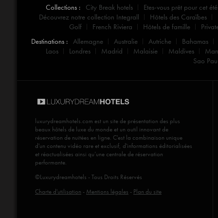
Collections :
City Break hotels
Etes-vous prêt pour cet été
Découvrez notre collection Integrall
Hôtels des Caraïbes
Golf
French Riviera
Hôtels de famille
Privat
Destinations :
Allemagne
Australie
Autriche
Bahamas
Laos
Londres
Madrid
Malaisie
Maldives
Mar
Sao Pau
luxurydreamhotels.com
est un site de présentation des plus
beaux hôtels de luxe du monde et un outil innovant de
réservation de nuitées en ligne. C'est la combinaison unique
d'un contenu vidéo rare et exclusif, d'informations éditorialisées
et réactualisées ainsi qu’une centrale de réservation
performante.
©Luxurydreamhotels - Tous Droits Réservés
Charte d'utilisation
-
Mentions légales
-
Plan du site