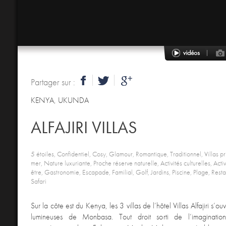
Partager sur :
KENYA
,
UKUNDA
ALFAJIRI VILLAS
5 étoiles, Confidentiel, Cosy, Glamour, Romantique, Traditionnel, Villas p
mer, Nature luxuriante, Proche réserve naturelle, Activités culturelles, Activ
être, Gastronomie, Escapade, Familial, Golf, Jardins, Piscine, Plage, Rest
Safari
Sur la côte est du Kenya, les 3 villas de l’hôtel Villas Alfajiri s’ou
lumineuses de Monbasa. Tout droit sorti de l’imaginati