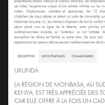
propriétaires italiens Fabrizio et Marika Molinaro, cet établissem
ses hôtes l’expérience unique d’une retraite intimiste sur les 
indien. Chaleureuses, colorées et spacieuses, les 12 cha
s’habillent de tissus zébrés et jettent un voile de convivialité s
hédoniste kenyane. Ici, les intérieurs disposent de tout le confort
séjour placé sous le signe de la détente, avec piscines pr
surdimensionnées ouvertes sur l’extérieur. La nuit tombée, 
accueillent les dîners en famille ou entre amis. De quoi ravir 
apprécieront les saveurs délicieusement méditerranéennes de la c
DESCRIPTION
INFOS PRATIQUES
COMMENTAIRES
UKUNDA
LA RÉGION DE MONBASA, AU SU
KENYA, EST TRÈS APPRÉCIÉE DES T
CAR ELLE OFFRE À LA FOIS UN CA