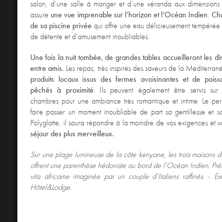
salon, d’une salle à manger et d’une véranda aux dimensions 
assure
une vue imprenable sur l’horizon et l’Océan Indien
.
Cha
de sa piscine privée
qui offre une eau délicieusement tempérée
de détente et d’amusement inoubliables.
Une fois la nuit tombée, d
e grandes tables accueilleront les dî
entre amis.
Les repas, très inspirés des saveurs de la Méditerran
produits locaux issus des fermes avoisinantes et de poiss
pêchés à proximité
. Ils peuvent également être servis sur 
chambres pour une ambiance très romantique et intime. Le per
faire passer un moment inoubliable de part sa gentillesse et sa 
Polyglotte, il saura répondre à la moindre de vos exigences et 
séjour des plus merveilleux.
Sur une plage lumineuse de la côte kenyane, les trois maisons de
offrent une parenthèse hédoniste au bord de l’Océan Indien. Pr
vita africaine imaginée par un couple d’Italiens raffinés. - E
Hôtel&Lodge.