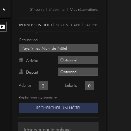
S'inscrire
S'identifier
Mes réservations
Fr
|
|
TROUVER SON HÔTEL
SUR UNE CARTE
PAR TYPE
Destination
Arrivée
Départ
Adultes
Enfants
Recherche avancée
RECHERCHER UN HÔTEL
Réserver par télephone