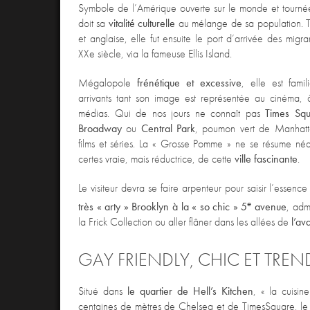
Symbole de l’Amérique ouverte sur le monde et tourné
doit sa
vitalité culturelle
au mélange de sa population. To
et anglaise, elle fut ensuite le port d’arrivée des mig
XXe siècle, via la fameuse Ellis Island.
Mégalopole
frénétique et excessive
, elle est fami
arrivants tant son image est représentée au cinéma, à
médias. Qui de nos jours ne connaît pas
Times Sq
Broadway
ou
Central Park
, poumon vert de Manhat
films et séries. La « Grosse Pomme » ne se résume néa
certes vraie, mais réductrice, de cette
ville fascinante
.
Le visiteur devra se faire arpenteur pour saisir l’esse
e
très « arty » Brooklyn à la « so chic » 5
avenue
, adm
la Frick Collection ou aller flâner dans les allées de
l’a
GAY FRIENDLY, CHIC ET TREN
Situé dans
le quartier de Hell’s Kitchen
, « la cuisin
centaines de mètres de Chelsea et de TimesSquare, l