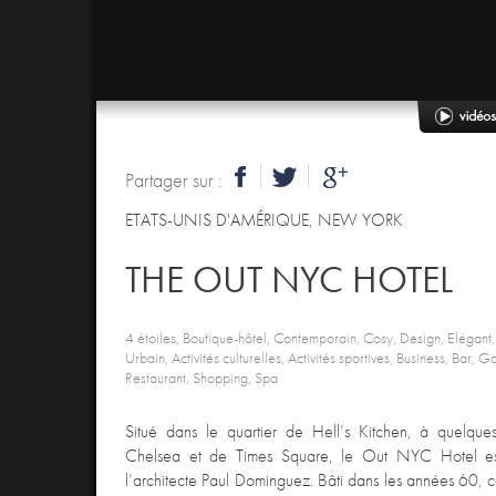
Partager sur :
ETATS-UNIS D'AMÉRIQUE
,
NEW YORK
THE OUT NYC HOTEL
4 étoiles, Boutique-hôtel, Contemporain, Cosy, Design, Elégant
Urbain, Activités culturelles, Activités sportives, Business, Bar, 
Restaurant, Shopping, Spa
Situé dans le quartier de Hell’s Kitchen, à quelqu
Chelsea et de Times Square, le Out NYC Hotel est
l’architecte Paul Dominguez. Bâti dans les années 60, 