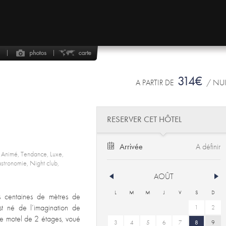
314€
A PARTIR DE
/ NU
RESERVER CET HÔTEL
Arrivée
, Animé, Tendance, Luxe,
Gastronomie, Night club,
AOÛT
L
M
M
J
V
S
D
es centaines de mètres de
 né de l’imagination de
1
2
ce motel de 2 étages, voué
3
4
5
6
7
8
9