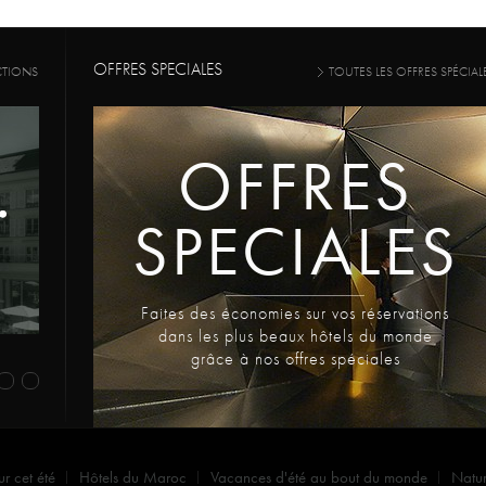
OFFRES SPECIALES
CTIONS
TOUTES LES OFFRES SPÉCIAL
OFFRES
SPECIALES
Faites des économies sur vos réservations
dans les plus beaux hôtels du monde
grâce à nos offres spéciales
ur cet été
Hôtels du Maroc
Vacances d'été au bout du monde
Natu