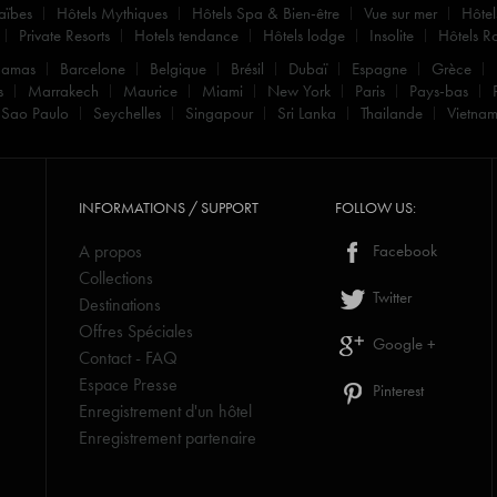
aïbes
Hôtels Mythiques
Hôtels Spa & Bien-être
Vue sur mer
Hôtel
Private Resorts
Hotels tendance
Hôtels lodge
Insolite
Hôtels R
hamas
Barcelone
Belgique
Brésil
Dubaï
Espagne
Grèce
s
Marrakech
Maurice
Miami
New York
Paris
Pays-bas
Sao Paulo
Seychelles
Singapour
Sri Lanka
Thailande
Vietna
INFORMATIONS / SUPPORT
FOLLOW US:
A propos
Facebook
Collections
Twitter
Destinations
Offres Spéciales
Google +
Contact - FAQ
Espace Presse
Pinterest
Enregistrement d'un hôtel
Enregistrement partenaire