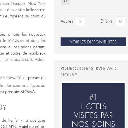
31
e vers l’Europe, New York
ur à tour ville hollandaise
rants européens au cours du
Adultes
Enfants
lière à tous les nouveaux
 la télévision et dans les
VOIR LES DISPONIBILITES
uare
et ses néons géants,
tan et cadre de nombreux
nmoins pas à cette vision,
POURQUOI RÉSERVER AVEC
NOUS ?
nce de New York :
passer du
irer les œuvres uniques de
vant-gardiste MOMA.
DY
e de l’enfer », à quelques
e
Out NYC Hotel
est né de