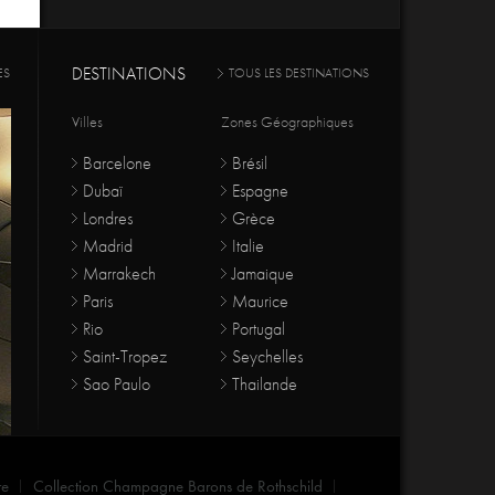
DESTINATIONS
ES
TOUS LES DESTINATIONS
Villes
Zones Géographiques
Barcelone
Brésil
Dubaï
Espagne
Londres
Grèce
Madrid
Italie
Marrakech
Jamaique
Paris
Maurice
Rio
Portugal
Saint-Tropez
Seychelles
Sao Paulo
Thailande
re
Collection Champagne Barons de Rothschild