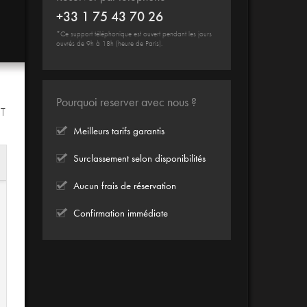
+33 1 75 43 70 26
*Ce support téléphonique est ouvert pendant les jours
ouvrés de 9h à 18h (heure de Paris).
Pourquoi reserver avec nous ?
IT
Meilleurs tarifs garantis
Surclassement selon disponibilités
Aucun frais de réservation
Confirmation immédiate