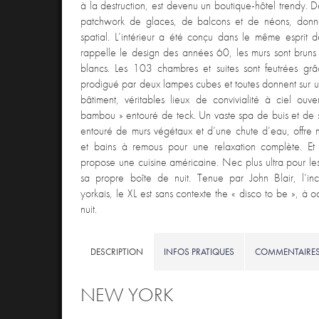
à la destruction, est devenu un boutique-hôtel trendy. D
patchwork de glaces, de balcons et de néons, donn
spatial. L’intérieur a été conçu dans le même esprit d
rappelle le design des années 60, les murs sont bruns 
blancs. Les 103 chambres et suites sont feutrées grâ
prodigué par deux lampes cubes et toutes donnent sur u
bâtiment, véritables lieux de convivialité à ciel ou
bambou » entouré de teck. Un vaste spa de buis et de st
entouré de murs végétaux et d’une chute d’eau, offr
et bains à remous pour une relaxation complète. Et u
propose une cuisine américaine. Nec plus ultra pour le
sa propre boîte de nuit. Tenue par John Blair, l’i
yorkais, le XL est sans contexte the « disco to be », à 
nuit.
DESCRIPTION
INFOS PRATIQUES
COMMENTAIRE
NEW YORK