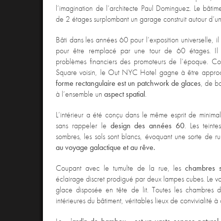
l’imagination de l’architecte Paul Dominguez. Le bâtime
de 2 étages surplombant un garage construit autour d’une
Bâti dans les années 60 pour l’exposition universelle, il 
pour être remplacé par une tour de 60 étages. Il 
problèmes financiers des promoteurs de l’époque. C
Square voisin, le Out NYC Hotel gagne à être appro
forme rectangulaire est un patchwork de glaces
, de b
à l’ensemble un
aspect spatial
.
L’intérieur a été conçu dans le même esprit de minimal
sans rappeler le
design des années 60
. Les teint
sombres, les sols sont blancs, évoquant une sorte de r
au voyage galactique et au rêve.
Coupant avec le tumulte de la rue, les
chambres s
éclairage discret prodigué par deux lampes cubes. Le v
glace disposée en tête de lit. Toutes les chambres 
intérieures du bâtiment, véritables lieux de convivialité à 