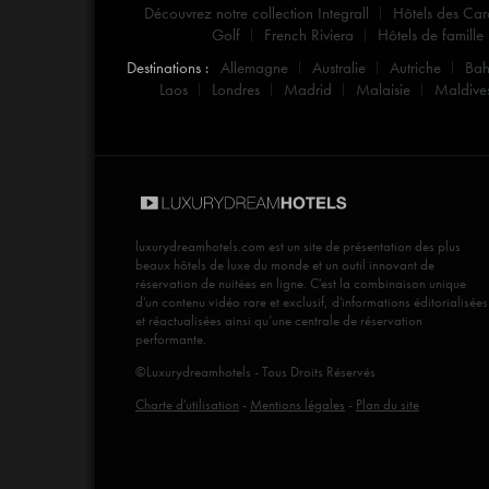
Découvrez notre collection Integrall
Hôtels des Car
Golf
French Riviera
Hôtels de famille
Destinations :
Allemagne
Australie
Autriche
Ba
Laos
Londres
Madrid
Malaisie
Maldive
luxurydreamhotels.com
est un site de présentation des plus
beaux hôtels de luxe du monde et un outil innovant de
réservation de nuitées en ligne. C'est la combinaison unique
d'un contenu vidéo rare et exclusif, d'informations éditorialisées
et réactualisées ainsi qu’une centrale de réservation
performante.
©Luxurydreamhotels - Tous Droits Réservés
Charte d'utilisation
-
Mentions légales
-
Plan du site