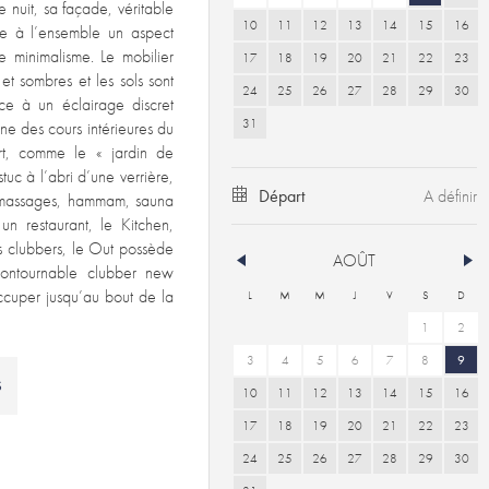
e nuit, sa façade, véritable
10
11
12
13
14
15
16
e à l’ensemble un aspect
e minimalisme. Le mobilier
17
18
19
20
21
22
23
et sombres et les sols sont
24
25
26
27
28
29
30
ce à un éclairage discret
31
ne des cours intérieures du
vert, comme le « jardin de
uc à l’abri d’une verrière,
Départ
e massages, hammam, sauna
n restaurant, le Kitchen,
s clubbers, le Out possède
AOÛT
ncontournable clubber new
occuper jusqu’au bout de la
L
M
M
J
V
S
D
1
2
3
4
5
6
7
8
9
S
10
11
12
13
14
15
16
17
18
19
20
21
22
23
24
25
26
27
28
29
30