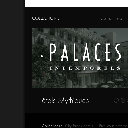
COLLECTIONS
TOUTES LES COLLE
- Hôtels Mythiques -
Collections :
City Break hotels
Etes-vous prêt po