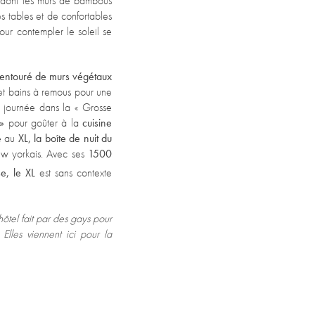
dont les murs de bambous
es tables et de confortables
ur contempler le soleil se
entouré de murs végétaux
et bains à remous pour une
e journée dans la « Grosse
»
pour goûter à la
cuisine
ée au
XL, la boîte de nuit du
new yorkais. Avec ses
1500
e, le XL
est sans contexte
hôtel fait par des gays pour
Elles viennent ici pour la