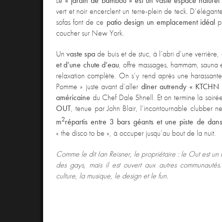
Le
« jardin de bambou » est un vaste espace naturel
vert et noir encerclent un terre-plein de teck. D’élégant
sofas font de ce
patio design un emplacement idéal
po
coucher sur New York.
Un
vaste spa
de buis et de stuc, à l’abri d’une verrière,
et d’une chute d’eau
, offre massages, hammam, sauna 
relaxation complète. On s’y rend après une harassant
Pomme » juste avant d’aller
dîner au
trendy « KTCHN 
américaine
du Chef Dale Shnell. Et on termine la soir
OUT
, tenue par John Blair, l’incontournable clubber 
2
m
répartis entre 3 bars géants et une piste de dans
« the disco to be », à occuper jusqu’au bout de la nuit.
Comme le dit Ian Reisner, le propriétaire : le Out est un 
des gays, mais il est ouvert aux autres communautés. 
culture, la musique, le design et le fun.