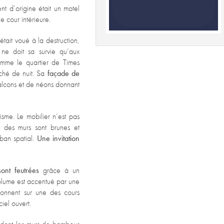
nt d’origine était un motel
 cour intérieure.
était voué à la destruction,
ne doit sa survie qu’aux
omme le quartier de Times
ché de nuit. Sa
façade de
alcons et de néons donnant
isme. Le mobilier n’est pas
es des murs sont brunes et
uban spatial.
Une invitation
ont feutrées
grâce à un
olume est accentué par une
donnent sur une des cours
ciel ouvert.