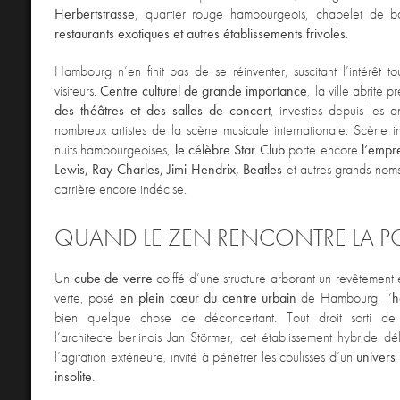
Herbertstrasse
, quartier rouge hambourgeois, chapelet de ba
restaurants exotiques et autres établissements frivoles
.
Hambourg n’en finit pas de se réinventer, suscitant l’intérêt tou
visiteurs.
Centre culturel de grande importance
, la ville abrite 
des théâtres et des salles de concert
, investies depuis les
nombreux artistes de la scène musicale internationale. Scène 
nuits hambourgeoises,
le célèbre Star Club
porte encore
l’empr
Lewis, Ray Charles, Jimi Hendrix, Beatles
et autres grands noms
carrière encore indécise.
QUAND LE ZEN RENCONTRE LA P
Un
cube de verre
coiffé d’une structure arborant un revêtement 
verte, posé
en plein cœur du centre urbain
de Hambourg, l’
h
bien quelque chose de déconcertant. Tout droit sorti de 
l’architecte berlinois Jan Störmer, cet établissement hybride dél
l’agitation extérieure, invité à pénétrer les coulisses d’un
univers 
insolite
.