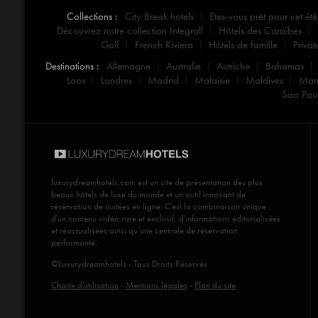
Collections :
City Break hotels
Etes-vous prêt pour cet été
Découvrez notre collection Integrall
Hôtels des Caraïbes
Golf
French Riviera
Hôtels de famille
Privat
Destinations :
Allemagne
Australie
Autriche
Bahamas
Laos
Londres
Madrid
Malaisie
Maldives
Mar
Sao Pau
luxurydreamhotels.com
est un site de présentation des plus
beaux hôtels de luxe du monde et un outil innovant de
réservation de nuitées en ligne. C'est la combinaison unique
d'un contenu vidéo rare et exclusif, d'informations éditorialisées
et réactualisées ainsi qu’une centrale de réservation
performante.
©Luxurydreamhotels - Tous Droits Réservés
Charte d'utilisation
-
Mentions légales
-
Plan du site