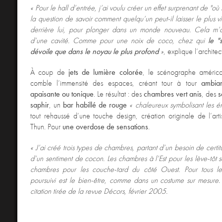
« Pour le hall d’entrée, j’ai voulu créer un effet surprenant de "où 
la question de savoir comment quelqu’un peut-il laisser le plus vit
derrière lui, pour plonger dans un monde nouveau. Cela m’
d’une cavité. Comme pour une noix de coco, chez qui
le "
dévoile que dans le noyau le plus profond
»
, explique l’archite
À coup de
jets de lumière colorée
, le scénographe améric
comble l’immensité des espaces, créant tour à tour
ambia
apaisante ou tonique
. Le résultat : des
chambres vert anis
, des
s
saphir
, un
bar habillé de rouge
« chaleureux symbolisant les ém
tout rehaussé d’une touche design, création originale de l’arti
Thun. Pour
une overdose de sensations
.
« J’ai créé trois types de chambres, partant d’un besoin de certi
d’un sentiment de cocon. Les chambres à l’Est pour les lève-tôt s
chambres pour les couche-tard du côté Ouest. Pour tous les 
poursuivi est le bien-être, comme dans un costume sur mesure.
citation tirée de la revue Décors, février 2005.