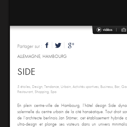
Partager sur :
ALLEMAGNE
,
HAMBOURG
SIDE
5 étoiles, Design, Tendance, Urbain, Activités sportives, Business, Bar, G
Restaurant, Shopping, Spa
En plein centre-ville de Hambourg, l’hôtel design Side dyna
solennelle du centre urbain de la cité hanséatique. Tout droit sor
de l’architecte berlinois Jan Stömer, cet établissement hybride 
ultra-design et plonge ses visiteurs dans un univers minimali