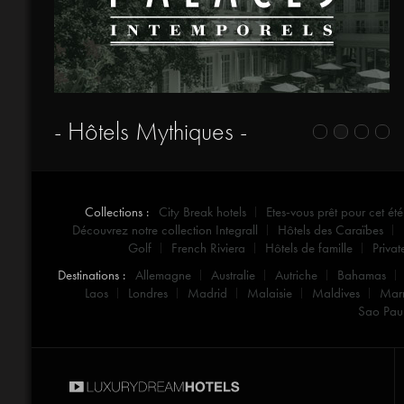
- Hôtels Mythiques -
Collections :
City Break hotels
Etes-vous prêt pour cet été
Découvrez notre collection Integrall
Hôtels des Caraïbes
Golf
French Riviera
Hôtels de famille
Privat
Destinations :
Allemagne
Australie
Autriche
Bahamas
Laos
Londres
Madrid
Malaisie
Maldives
Mar
Sao Pau