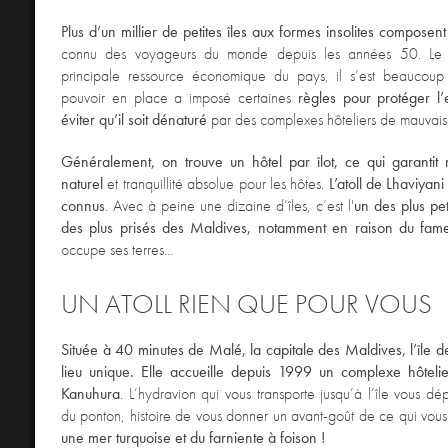
Plus d’un millier de petites îles aux formes insolites composent
connu des voyageurs du monde depuis les années 50. Le t
principale ressource économique du pays, il s’est beaucou
pouvoir en place a imposé certaines
règles pour protéger l
éviter qu’il soit dénaturé
par des complexes hôteliers de mauvais
Généralement, on trouve un hôtel par îlot, ce qui garantit
naturel
et tranquillité absolue pour les hôtes.
L’atoll de Lhaviyani
connus
. Avec à peine une dizaine d’îles, c’est l'
un des plus pet
des plus prisés des Maldives,
notamment en raison du fam
occupe ses terres…
UN ATOLL RIEN QUE POUR VOUS
Située à 40 minutes de Malé, la capitale des Maldives, l’île d
lieu unique. Elle accueille depuis 1999 un complexe hôtelier
Kanuhura
. L’hydravion qui vous transporte jusqu’à l’île vous dé
du ponton, histoire de vous donner un avant-goût de ce qui vous 
une mer turquoise et du farniente à foison !