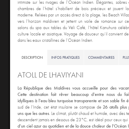
intimiste sur les rivages de l’Océan Indien. Elégantes, sobres 
chambres de l’hôtel s’habillent de bois précieux et jouent la
moderne. Reliées par un accès direct à la plage, les Beach Villas
vers l’horizon maldivien et jettent un voile de romance sur c
salons du spa aux tables du Véli Café, l’hôtel Kanuhura célèbr
culture locale et asiatique. Voyage de douceur qu’il convient de
dans les eaux cristallines de l’Océan Indien.
DESCRIPTION
INFOS PRATIQUES
COMMENTAIRES
PLU
ATOLL DE LHAVIYANI
La République des Maldives vous accueille pour des vacanc
Cette destination fait rêver beaucoup d’entre nous du fa
idylliques à l’eau bleu turquoise transparente et son sable fin é
sud de l’Inde, cet état insulaire se compose de
26 atolls plus
uns que les autres
. Le climat, plutôt chaud et humide, avec des 
descendent jamais en dessous de 23°C, est idéal pour ceux qui
d’un ciel azur au quotidien et de la douce chaleur de l’Océan 