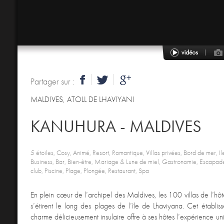
Partager sur :
MALDIVES
,
ATOLL DE LHAVIYANI
KANUHURA - MALDIVES
5 étoiles, Cosy, Animé, Resort, Romantique, Villas privées, Bord de mer, Ile,
Business, Bar, Bien-être, Mariage & Lune de miel, Gastronomie, Escapade
club, Piscine, Plage, Plongée, Restaurant, Spa
En plein cœur de l’archipel des Maldives, les 100 villas de l’hôt
s’étirent le long des plages de l’île de Lhaviyana. Cet établi
charme délicieusement insulaire offre à ses hôtes l’expérience un