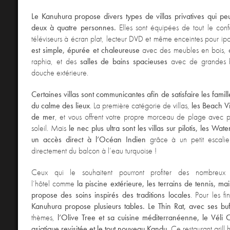
Le Kanuhura propose divers types de villas privatives qui pe
deux à quatre personnes.
Elles sont équipées de tout le con
téléviseurs à écran plat, lecteur DVD et même enceintes pour ip
est simple, épurée et chaleureuse
avec des meubles en bois,
raphia, et des
salles de bains spacieuses
avec de grandes b
douche extérieure.
Certaines villas sont communicantes afin de satisfaire les famill
du calme des lieux
. La première catégorie de villas,
les Beach Vi
de mer
, et vous offrent votre propre morceau de plage avec p
soleil. Mais
le nec plus ultra sont les villas sur pilotis, les Wate
un accès direct à l’Océan Indien
grâce à un petit escalie
directement du balcon à l’eau turquoise !
Ceux qui le souhaitent pourront profiter des nombreux
l’hôtel comme
la piscine extérieure, les terrains de tennis, mai
propose des soins inspirés des traditions locales
. Pour les f
Kanuhura propose plusieurs tables. Le Thin Rat, avec ses buf
thèmes,
l’Olive Tree et sa cuisine méditerranéenne, le Véli C
asiatique revisitée et le tout nouveau Kandu
. Ce restaurant gril