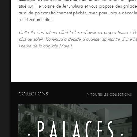
situé sur l’île voisine de Jehunuhura et vous propose des grillad
aussi de poissons fraîchement pêchés, avec pour unique décor le
sur l’Océan Indien.
Cette île s’est même offert le luxe d’avoir sa propre heure ! Po
plus du soleil, Kanuhura a décidé d’avancer sa montre d’une h
l’heure de la capitale Malé !
COLLECTIONS
TOUTES LES COLLECTIONS